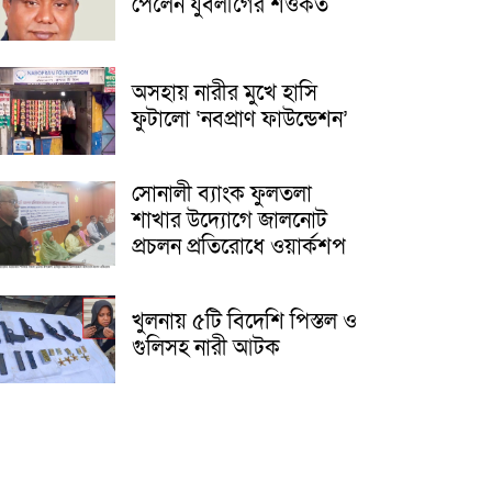
পেলেন যুবলীগের শওকত
অসহায় নারীর মুখে হাসি
ফুটালো ‘নবপ্রাণ ফাউন্ডেশন’
সোনালী ব্যাংক ফুলতলা
শাখার উদ্যোগে জালনোট
প্রচলন প্রতিরোধে ওয়ার্কশপ
খুলনায় ৫টি বিদেশি পিস্তল ও
গুলিসহ নারী আটক