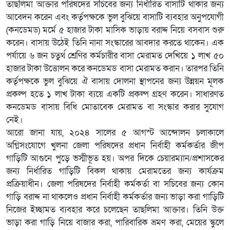
তাছলিমা আক্তার পরিষদের সচিবের জন্য নির্ধারিত বাসাটি থাকার জন্য
আবেদন করেন এবং কর্তৃপক্ষকে ভুল বুঝিয়ে বাসাটি ব্যবহার অনুপযোগী
(কনডেমড) মর্মে ৫ হাজার টাকা মাসিক ভাড়ায় বরাদ্দ নিয়ে বসবাস শুরু
করেন। বাসায় উঠেই তিনি নানা সংস্কারের আবদার করতে থাকেন। এক
পর্যায়ে ৬ জন চতুর্থ শ্রেণির কর্মচারীর বাসা মেরামত দেখিয়ে ১ লাখ ৫০
হাজার টাকা উত্তোলন করে কনডেমড বাসা মেরামত করান। তারপর তিনি
কর্তৃপক্ষকে ভুল বুঝিয়ে ঐ বাসায় দোলনা স্থাপনের জন্য উন্নয়ন মূলক
প্রকল্প হতে ১ লাখ টাকা ব্যয়ে একটি প্রকল্প গ্রহণ করেন। সাধারণত
কনডেমড বাসায় বিধি মোতাবেক মেরামত বা সংস্কার করার সুযোগ
নেই।
আরো জানা যায়, ২০২৪ সালের ৫ আগস্ট আন্দোলন চলাকালে
অগ্নিসংযোগে খুলনা জেলা পরিষদের প্রধান নির্বাহী কর্মকর্তার জীপ
গাড়িটি আগুনে পুড়ে ভস্মীভূত হয়। অপর দিকে চেয়ারম্যান/প্রশাসকের
জন্য নির্ধারিত গাড়িটি বিকল থাকায় মেরামতের জন্য কার্যক্রম
প্রক্রিয়াধীন। জেলা পরিষদের নির্বাহী কর্মকর্তা বা সচিবের জন্য কোন
গাড়ি বরাদ্দ না থাকলেও প্রধান নির্বাহী কর্মকর্তার জন্য ভাড়া করা গাড়িটি
নিজের ইচ্ছামত ব্যবহার করে চলেছেন তাছলিমা আক্তার। তিনি উক্ত
ভাড়া করা গাড়ি নিয়ে বাজার করা, পারিবারিক ভ্রমণ করা, মেয়ের স্কুলে