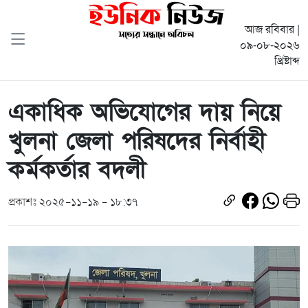
আজ রবিবার |
০৯-০৮-২০২৬
খ্রিষ্টাব্দ
একাধিক অভিযোগের দায় নিয়ে
খুলনা জেলা পরিষদের নির্বাহী
কর্মকর্তার বদলী
প্রকাশঃ ২০২৫-১১-১৯ - ১৮:৩৭