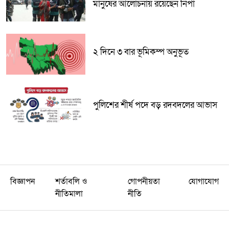
মানুষের আলোচনায় রয়েছেন নিপা
২ দিনে ৩ বার ভূমিকম্প অনুভূত
পুলিশের শীর্ষ পদে বড় রদবদলের আভাস
বিজ্ঞাপন
শর্তাবলি ও
গোপনীয়তা
যোগাযোগ
নীতিমালা
নীতি