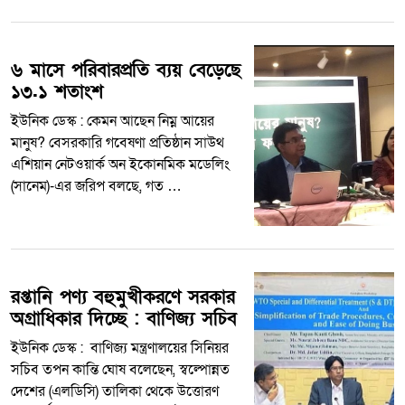
৬ মাসে পরিবারপ্রতি ব্যয় বেড়েছে
১৩.১ শতাংশ
ইউনিক ডেস্ক : কেমন আছেন নিম্ন আয়ের
মানুষ? বেসরকারি গবেষণা প্রতিষ্ঠান সাউথ
এশিয়ান নেটওয়ার্ক অন ইকোনমিক মডেলিং
(সানেম)-এর জরিপ বলছে, গত …
রপ্তানি পণ্য বহুমুখীকরণে সরকার
অগ্রাধিকার দিচ্ছে : বাণিজ্য সচিব
ইউনিক ডেস্ক : বাণিজ্য মন্ত্রণালয়ের সিনিয়র
সচিব তপন কান্তি ঘোষ বলেছেন, স্বল্পোন্নত
দেশের (এলডিসি) তালিকা থেকে উত্তোরণ