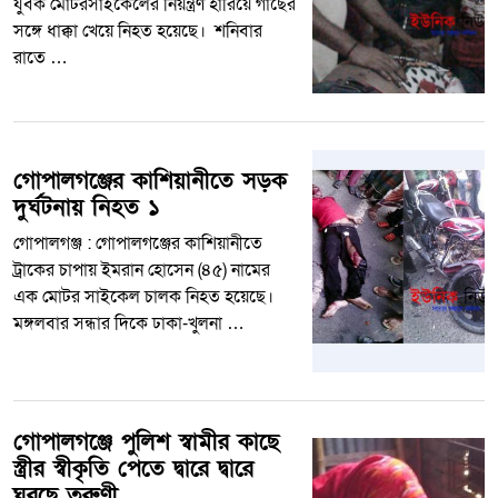
যুবক মোটরসাইকেলের নিয়ন্ত্রণ হারিয়ে গাছের
সঙ্গে ধাক্কা খেয়ে নিহত হয়েছে। শনিবার
রাতে …
গোপালগঞ্জের কাশিয়ানীতে সড়ক
দুর্ঘটনায় নিহত ১
গোপালগঞ্জ : গোপালগঞ্জের কাশিয়ানীতে
ট্রাকের চাপায় ইমরান হোসেন (৪৫) নামের
এক মোটর সাইকেল চালক নিহত হয়েছে।
মঙ্গলবার সন্ধার দিকে ঢাকা-খুলনা …
গোপালগঞ্জে পুলিশ স্বামীর কাছে
স্ত্রীর স্বীকৃতি পেতে দ্বারে দ্বারে
ঘুরছে তরুণী