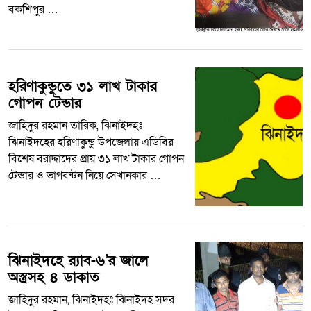
বকশিপুর …
হরিণাকুন্ডুতে ৩১ লাখ টাকার
গোপন টেন্ডার
জাহিদুর রহমান তারিক, ঝিনাইদহঃ
ঝিনাইদহের হরিণাকুন্ডু উপজেলায় এডিবির
বিশেষ বরাদ্দাদের প্রায় ৩১ লাখ টাকার গোপন
টেন্ডার ও ভাগবন্টন নিয়ে সেখানকার …
ঝিনাইদহে র‌্যাব-৬’র জালে
অস্ত্রসহ ৪ ডাকাত
জাহিদুর রহমান, ঝিনাইদহঃ ‍ঝিনাইদহ সদর