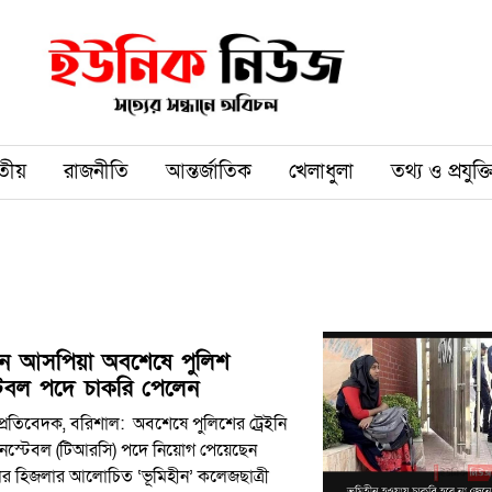
তীয়
রাজনীতি
আন্তর্জাতিক
খেলাধুলা
তথ্য ও প্রযুক্ত
ীন আসপিয়া অবশেষে পুলিশ
েবল পদে চাকরি পেলেন
্রতিবেদক, বরিশাল: অবশেষে পুলিশের ট্রেইনি
 কনস্টেবল (টিআরসি) পদে নিয়োগ পেয়েছেন
র হিজলার আলোচিত ‘ভূমিহীন’ কলেজছাত্রী