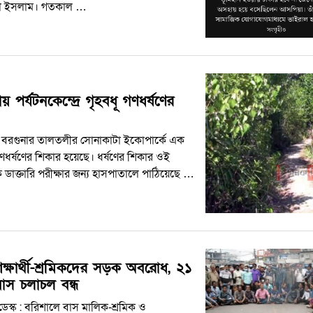
া ইসলাম। গতকাল …
য় পর্যটনকেন্দ্রে গৃহবধূ গণধর্ষণের
: বরগুনার তালতলীর সোনাকাটা ইকোপার্কে এক
গণধর্ষণের শিকার হয়েছে। ধর্ষণের শিকার ওই
ে ডাক্তারি পরীক্ষার জন্য হাসপাতালে পাঠিয়েছে …
িক্ষার্থী-শ্রমিকদের সড়ক অবরোধ, ২১
বাস চলাচল বন্ধ
েস্ক : বরিশালে বাস মালিক-শ্রমিক ও