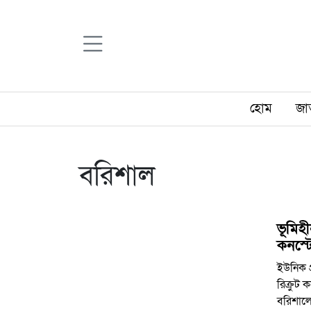
হোম
জা
বরিশাল
ভূমিহ
কনস্ট
ইউনিক প
রিক্রুট
বরিশালে