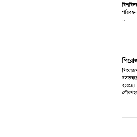
বিশ্ববিদ
প‌রিবহন 
…
পিরোজ
পিরােজপ
বসতঘরে অ
হয়েছে।
পৌরশহ