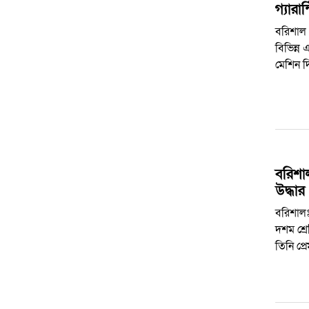
গ্যারান
বরিশাল :
বিভিন্ন 
মেশিন 
বরিশা
উদ্ধার
বরিশালঃ
দশম শ্রে
তিনি প্