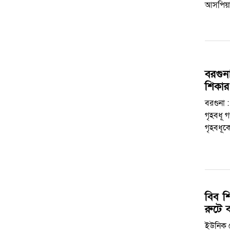
আসপিয়
বরগুনা
শিকার
বরগুনা 
গৃহবধূ 
গৃহবধূক
বিব শ
রুটে 
ইউনিক ড