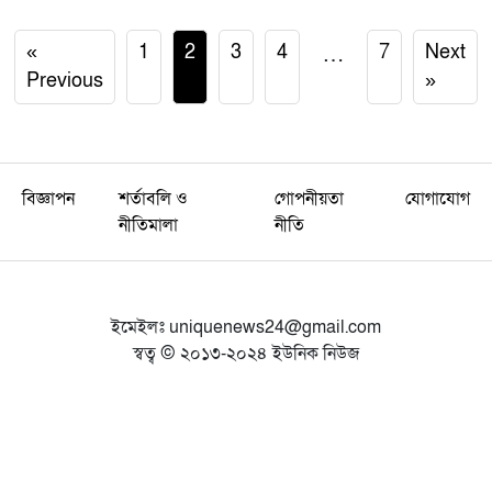
«
1
2
3
4
…
7
Next
Previous
»
বিজ্ঞাপন
শর্তাবলি ও
গোপনীয়তা
যোগাযোগ
নীতিমালা
নীতি
ইমেইলঃ
uniquenews24@gmail.com
স্বত্ব © ২০১৩-২০২৪ ইউনিক নিউজ