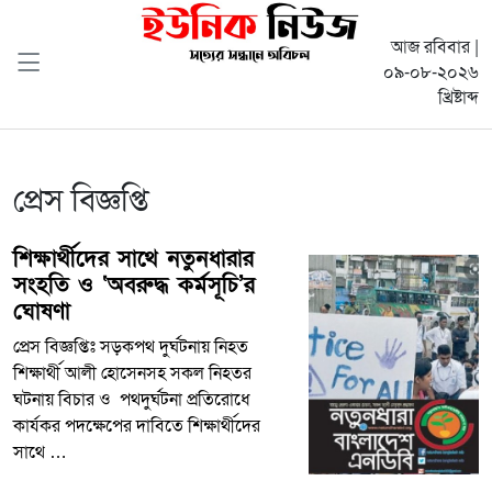
আজ রবিবার |
০৯-০৮-২০২৬
খ্রিষ্টাব্দ
প্রেস বিজ্ঞপ্তি
শিক্ষার্থীদের সাথে নতুনধারার
সংহতি ও ‘অবরুদ্ধ কর্মসূচি’র
ঘোষণা
প্রেস বিজ্ঞপ্তিঃ সড়কপথ দুর্ঘটনায় নিহত
শিক্ষার্থী আলী হোসেনসহ সকল নিহতর
ঘটনায় বিচার ও পথদুর্ঘটনা প্রতিরোধে
কার্যকর পদক্ষেপের দাবিতে শিক্ষার্থীদের
সাথে …