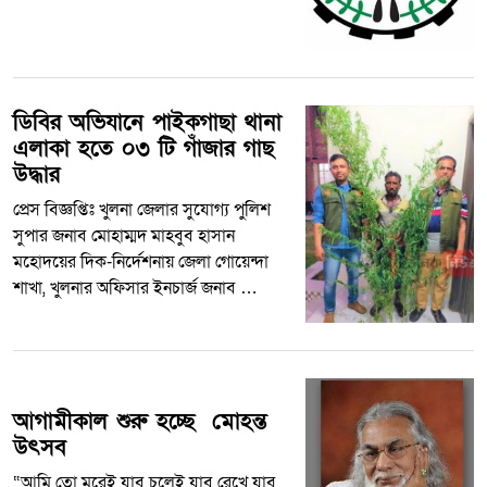
ডিবির অভিযানে পাইকগাছা থানা
এলাকা হতে ০৩ টি গাঁজার গাছ
উদ্ধার
প্রেস বিজ্ঞপ্তিঃ খুলনা জেলার সুযোগ্য পুলিশ
সুপার জনাব মোহাম্মদ মাহবুব হাসান
মহোদয়ের দিক-নির্দেশনায় জেলা গোয়েন্দা
শাখা, খুলনার অফিসার ইনচার্জ জনাব …
আগামীকাল শুরু হচ্ছে মোহন্ত
উৎসব
“আমি তো মরেই যাব চলেই যাব রেখে যাব