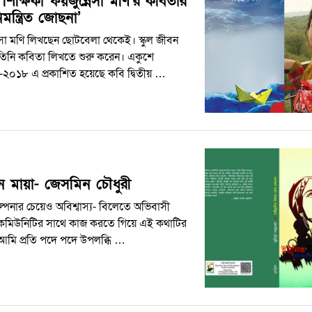
 শিক্ষিকা ফয়জুন্নেসা মণি’র কবিতার
মন্ত্রিত জোছনা’
েসা মণি লিখছেন ছোটবেলা থেকেই। স্কুল জীবন
িনি কবিতা লিখতে শুরু করেন। একুশে
েলা-২০১৮ এ প্রকাশিত হয়েছে কবি দ্বিতীয় …
 মায়া- জেসমিন চৌধুরী
কল্পনার চেয়েও অবিশ্বাস্য- বিলেতে অভিবাসী
ি কমিউনিটির সাথে কাজ করতে গিয়ে এই কথাটির
আমি প্রতি পদে পদে উপলব্ধি …