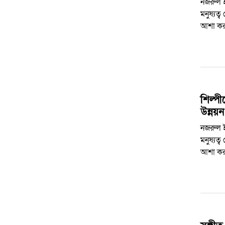
নজরুল ই
মনুষ্যত্
আশা ক
শিল্পী
উন্নয়ন
নজরুল ই
মনুষ্যত্
আশা ক