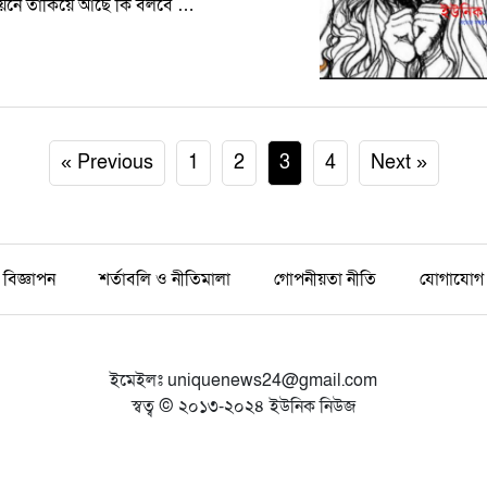
য়নে তাকিয়ে আছে কি বলবে …
« Previous
1
2
3
4
Next »
বিজ্ঞাপন
শর্তাবলি ও নীতিমালা
গোপনীয়তা নীতি
যোগাযোগ
ইমেইলঃ
uniquenews24@gmail.com
স্বত্ব © ২০১৩-২০২৪ ইউনিক নিউজ