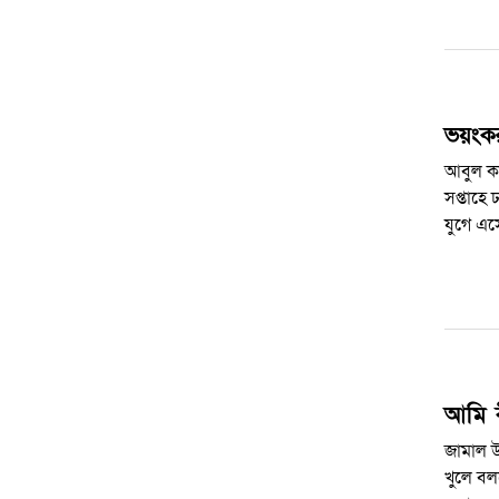
ভয়ংক
আবুল ক
সপ্তাহে
যুগে এ
আমি বী
জামাল ‍
খুলে ব