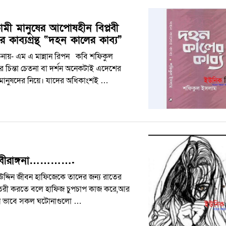
িকামী মানুষের আপোষহীন বিপ্লবী
 কাব্যগ্রন্থ “দহন কালের কাব্য”
চনায়- এম এ মান্নান রিপন কবি শফিকুল
 চিন্তা চেতনা বা দর্শন অনেকটাই এদেশের
মানুষদের নিয়ে। যাদের অধিকাংশই …
বীরাঙ্গনা………….
উদ্দিন জীবন হাফিজেকে তাদের জন্য রাতের
তৈরী করতে বলে হাফিজ চুপচাপ কাজ করে,আর
ে ভাবে সকল ঘটোনাগুলো …