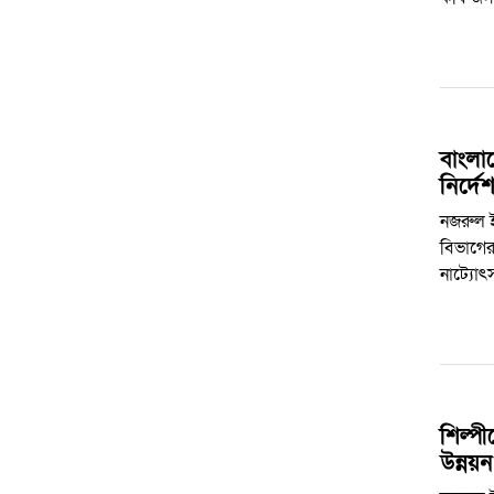
বাংলা
নির্দ
নজরুল ই
বিভাগের
নাট্যো
শিল্পী
উন্নয়ন