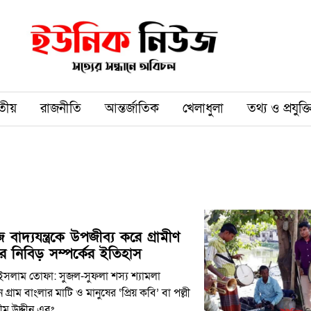
তীয়
রাজনীতি
আন্তর্জাতিক
খেলাধুলা
তথ্য ও প্রযুক্ত
াদ্যযন্ত্রকে উপজীব্য করে গ্রামীণ
ের নিবিড় সম্পর্কের ইতিহাস
সলাম তোফা: সুজল-সুফলা শস্য শ্যামলা
্রাম বাংলার মাটি ও মানুষের ‘প্রিয় কবি’ বা পল্লী
ীম উদ্দীন এবং …