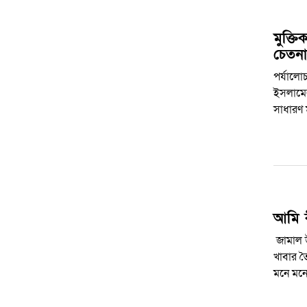
মুক্ত
চেতনার
পর্যালো
ইসলামের
সাধারণ 
আমি 
জামাল ‍
খাবার 
মনে মন