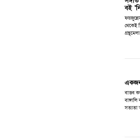
সঙ্গীত
বই ‘নি
ফয়জুন্ন
থেকেই ত
গ্রন্থম
একজন
বাস্তব 
বাঙ্গাল
সত্যতা 