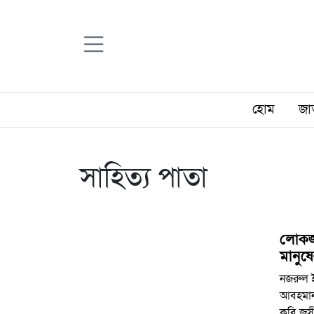
হোম
জা
সাহিত্য পাতা
লোকজ ব
মানুষ
নজরুল ই
আবহমান গ
কবি জস