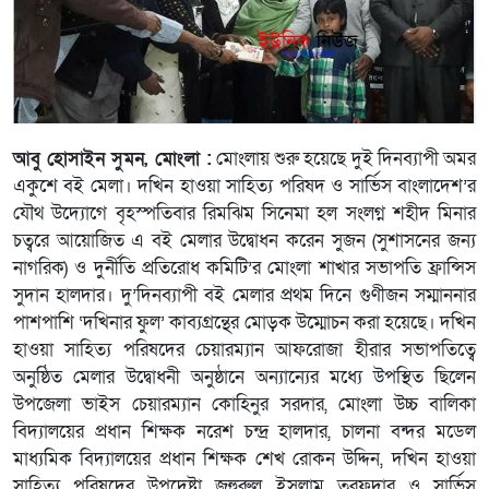
আবু হোসাইন সুমন, মোংলা :
মোংলায় শুরু হয়েছে দুই দিনব্যাপী অমর
একুশে বই মেলা। দখিন হাওয়া সাহিত্য পরিষদ ও সার্ভিস বাংলাদেশ’র
যৌথ উদ্যোগে বৃহস্পতিবার রিমঝিম সিনেমা হল সংলগ্ন শহীদ মিনার
চত্বরে আয়োজিত এ বই মেলার উদ্বোধন করেন সুজন (সুশাসনের জন্য
নাগরিক) ও দুর্নীতি প্রতিরোধ কমিটি’র মোংলা শাখার সভাপতি ফ্রান্সিস
সুদান হালদার। দু’দিনব্যাপী বই মেলার প্রথম দিনে গুণীজন সম্মাননার
পাশপাশি ‘দখিনার ফুল’ কাব্যগ্রন্থের মোড়ক উম্মোচন করা হয়েছে। দখিন
হাওয়া সাহিত্য পরিষদের চেয়ারম্যান আফরোজা হীরার সভাপতিত্বে
অনুষ্ঠিত মেলার উদ্বোধনী অনুষ্ঠানে অন্যান্যের মধ্যে উপস্থিত ছিলেন
উপজেলা ভাইস চেয়ারম্যান কোহিনুর সরদার, মোংলা উচ্চ বালিকা
বিদ্যালয়ের প্রধান শিক্ষক নরেশ চন্দ্র হালদার, চালনা বন্দর মডেল
মাধ্যমিক বিদ্যালয়ের প্রধান শিক্ষক শেখ রোকন উদ্দিন, দখিন হাওয়া
সাহিত্য পরিষদের উপদেষ্টা জহুরুল ইসলাম তরফদার ও সার্ভিস