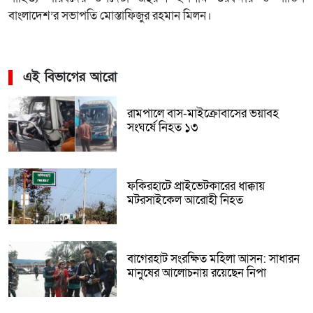
বাংলাদেশ’র সভাপতি মোস্তাফিজুর রহমান মিলন।
এই বিভাগের আরো
রামপালে বাস-মাইক্রোবাসের ভয়াবহ
সংঘর্ষে নিহত ১৩
ফকিরহাটে প্রাইভেটকারের ধাক্কায়
মটরসাইকেল আরোহী নিহত
বাগেরহাট সংরক্ষিত মহিলা আসন: সাধারন
মানুষের আলোচনায় রয়েছেন নিপা