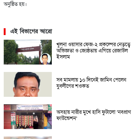
অনুষ্ঠিত হয়।
এই বিভাগের আরো
খুলনা ওয়াসার ফেজ-২ প্রকল্পের নেতৃত্বে
অভিজ্ঞতা ও জ্যেষ্ঠতায় এগিয়ে রেজাউল
ইসলাম
সব মামলায় ১০ দিনেই জামিন পেলেন
যুবলীগের শওকত
অসহায় নারীর মুখে হাসি ফুটালো ‘নবপ্রাণ
ফাউন্ডেশন’