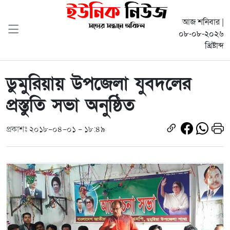
আজ শনিবার |
০৮-০৮-২০২৬
খ্রিষ্টাব্দ
ডুমুরিয়ায় উপজেলা যুবদলের
প্রস্তুতি সভা অনুষ্ঠিত
প্রকাশঃ ২০১৮-০৪-০১ - ১৮:৪৯