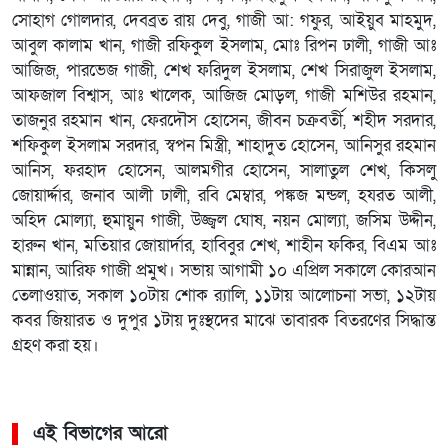
সোহাগ গোলদার, দেবব্রত রায় দেবু, গাজী আ: গফুর, আইয়ুব মাহমুদ,
আবুল কালাম খান, গাজী রফিকুল ইসলাম, মোঃ রিপন ঢালী, গাজী আঃ
আজিজ, পারভেজ গাজী, শেখ ফরিদুল ইসলাম, শেখ সিরাজুল ইসলাম,
আফজাল বিশ্বাস, আঃ খালেক, আজিজ মোড়ল, গাজী মশিউর রহমান,
তাজনুর রহমান খান, ফেরদৌস হোসেন, জীবন চক্রবর্তী, শহীদ সরদার,
শফিকুল ইসলাম সরদার, স্বপন মিস্ত্রী, শাহাদুত হোসেন, আনিসুর রহমান
আনিস, ফরহাদ হোসেন, আলমগীর হোসেন, সালাতুল শেখ, কিসলু
জোয়ার্দ্দার, জনাব আলী ঢালী, রবি মেম্বার, পঙ্কজ মন্ডল, হযরত আলী,
অহিদ মোল্যা, হুমায়ুন গাজী, উজ্জ্বল ঘোষ, নয়ন মোল্যা, জসিম উদ্দীন,
হারুন খান, মতিয়ার জোয়ার্দার, হাবিবুর শেখ, শাহীন ফকির, বিএম আঃ
মান্নান, আরিফ গাজী প্রমুখ। সভায় আগামী ১০ এপ্রিল সকালে কোরআন
তেলাওয়াত, সকাল ১০টায় শোক র‌্যালি, ১১টায় আলোচনা সভা, ১২টায়
কবর জিয়ারত ও দুপুর ১টায় দুঃস্থদের মাঝে তাবারক বিতরণের সিদ্ধান্ত
গ্রহণ করা হয়।
এই বিভাগের আরো