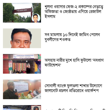
খুলনা ওয়াসার ফেজ-২ প্রকল্পের নেতৃত্বে
অভিজ্ঞতা ও জ্যেষ্ঠতায় এগিয়ে রেজাউল
ইসলাম
সব মামলায় ১০ দিনেই জামিন পেলেন
যুবলীগের শওকত
অসহায় নারীর মুখে হাসি ফুটালো ‘নবপ্রাণ
ফাউন্ডেশন’
সোনালী ব্যাংক ফুলতলা শাখার উদ্যোগে
জালনোট প্রচলন প্রতিরোধে ওয়ার্কশপ