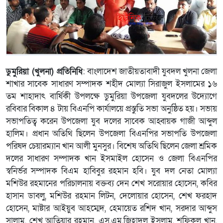
ডুমুরিয়া (খুলনা) প্রতিনিধি
: বাংলাদেশ জাতীয়তাবাদী যুবদল খুলনা জেলা
শাখার সাবেক সাধারণ সম্পাদক শহীদ মোল্যা সিরাজুল ইসলামের ১৬
তম শাহাদাৎ বার্ষিকী উপলক্ষে ডুমুরিয়া উপজেলা যুবদলের উদ্যোগে
রবিবার বিকাল ৪ টায় বিএনপি কার্যালয়ে প্রস্তুতি সভা অনুষ্ঠিত হয়। সভায়
সভাপতিত্ব করেন উপজেলা যুব দলের সাবেক আহ্বায়ক গাজী আব্দুল
হালিম। প্রধান অতিথি ছিলেন উপজেলা বিএনপির সভাপতি উপজেলা
পরিষদ চেয়ারম্যান খান আলী মুনসুর। বিশেষ অতিথি ছিলেন জেলা শ্রমিক
দলের সাধারণ সম্পাদক খান ইসমাইল হোসেন ও জেলা বিএনপির
স্বনির্ভর সম্পাদক বিএম হাবিবুর রহমান হবি। যুব দল নেতা মোল্যা
মশিউর রহমানের পরিচালনায় বক্তব্য দেন শেখ সরোয়ার হোসেন, কবির
হাসান ডাবলু, মশিউর রহমান লিটন, দেলোয়ার হোসেন, শেখ ফরহাদ
হোসেন, মাষ্টার আইয়ুব আহম্মেদ, হেমায়েত রশিদ খান, সরদার আব্দুস
সালাম, শেখ আতিয়ার রহমান, এস,এম,জিহাদুল ইসলাম, শফিকুল খান,