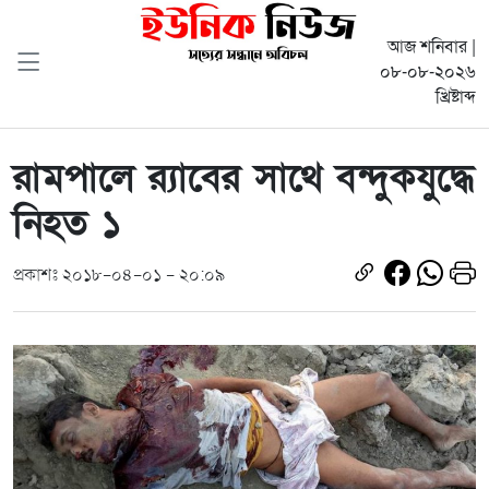
আজ শনিবার |
০৮-০৮-২০২৬
খ্রিষ্টাব্দ
রামপালে র‌্যাবের সাথে বন্দুকযুদ্ধে
নিহত ১
প্রকাশঃ ২০১৮-০৪-০১ - ২০:০৯