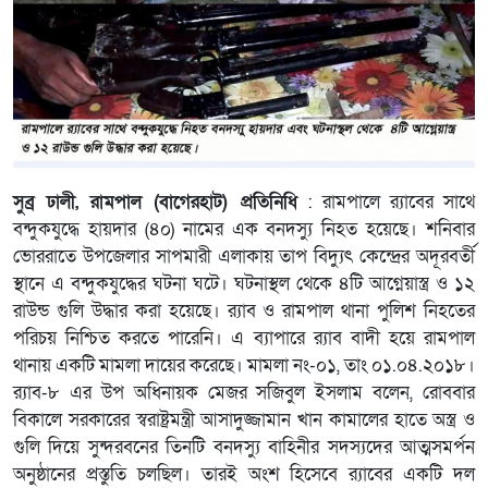
সুব্র ঢালী, রামপাল (বাগেরহাট) প্রতিনিধি
: রামপালে র‌্যাবের সাথে
বন্দুকযুদ্ধে হায়দার (৪০) নামের এক বনদস্যু নিহত হয়েছে। শনিবার
ভোররাতে উপজেলার সাপমারী এলাকায় তাপ বিদ্যুৎ কেন্দ্রের অদূরবর্তী
স্থানে এ বন্দুকযুদ্ধের ঘটনা ঘটে। ঘটনাস্থল থেকে ৪টি আগ্নেয়াস্ত্র ও ১২
রাউন্ড গুলি উদ্ধার করা হয়েছে। র‌্যাব ও রামপাল থানা পুলিশ নিহতের
পরিচয় নিশ্চিত করতে পারেনি। এ ব্যাপারে র‌্যাব বাদী হয়ে রামপাল
থানায় একটি মামলা দায়ের করেছে। মামলা নং-০১, তাং ০১.০৪.২০১৮।
র‌্যাব-৮ এর উপ অধিনায়ক মেজর সজিবুল ইসলাম বলেন, রোববার
বিকালে সরকারের স্বরাষ্ট্রমন্ত্রী আসাদুজ্জামান খান কামালের হাতে অস্ত্র ও
গুলি দিয়ে সুন্দরবনের তিনটি বনদস্যু বাহিনীর সদস্যদের আত্মসমর্পন
অনুষ্ঠানের প্রস্তুতি চলছিল। তারই অংশ হিসেবে র‌্যাবের একটি দল