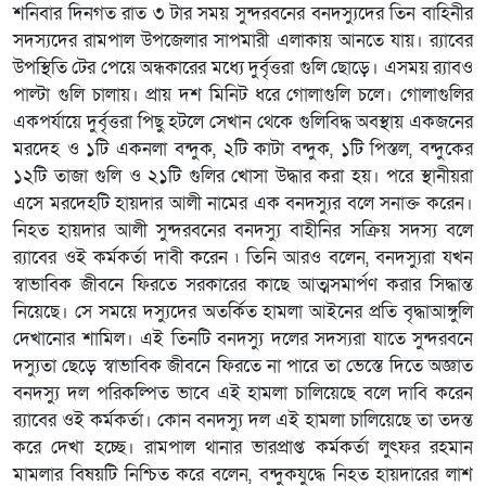
শনিবার দিনগত রাত ৩ টার সময় সুন্দরবনের বনদস্যুদের তিন বাহিনীর
সদস্যদের রামপাল উপজেলার সাপমারী এলাকায় আনতে যায়। র‌্যাবের
উপস্থিতি টের পেয়ে অন্ধকারের মধ্যে দুর্বৃত্তরা গুলি ছোড়ে। এসময় র‌্যাবও
পাল্টা গুলি চালায়। প্রায় দশ মিনিট ধরে গোলাগুলি চলে। গোলাগুলির
একপর্যায়ে দুর্বৃত্তরা পিছু হটলে সেখান থেকে গুলিবিদ্ধ অবস্থায় একজনের
মরদেহ ও ১টি একনলা বন্দুক, ২টি কাটা বন্দুক, ১টি পিস্তল, বন্দুকের
১২টি তাজা গুলি ও ২১টি গুলির খোসা উদ্ধার করা হয়। পরে স্থানীয়রা
এসে মরদেহটি হায়দার আলী নামের এক বনদস্যুর বলে সনাক্ত করেন।
নিহত হায়দার আলী সুন্দরবনের বনদস্যু বাহীনির সক্রিয় সদস্য বলে
র‌্যাবের ওই কর্মকর্তা দাবী করেন ৷ তিনি আরও বলেন, বনদস্যুরা যখন
স্বাভাবিক জীবনে ফিরতে সরকারের কাছে আত্মসমার্পণ করার সিদ্ধান্ত
নিয়েছে। সে সময়ে দস্যুদের অতর্কিত হামলা আইনের প্রতি বৃদ্ধাআঙ্গুলি
দেখানোর শামিল। এই তিনটি বনদস্যু দলের সদস্যরা যাতে সুন্দরবনে
দস্যুতা ছেড়ে স্বাভাবিক জীবনে ফিরতে না পারে তা ভেস্তে দিতে অজ্ঞাত
বনদস্যু দল পরিকল্পিত ভাবে এই হামলা চালিয়েছে বলে দাবি করেন
র‌্যাবের ওই কর্মকর্তা। কোন বনদস্যু দল এই হামলা চালিয়েছে তা তদন্ত
করে দেখা হচ্ছে। রামপাল থানার ভারপ্রাপ্ত কর্মকর্তা লুৎফর রহমান
মামলার বিষয়টি নিশ্চিত করে বলেন, বন্দুকযুদ্ধে নিহত হায়দারের লাশ