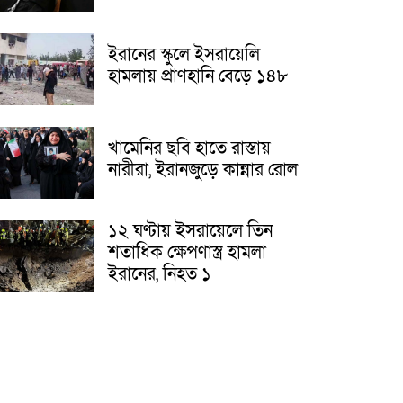
ইরানের স্কুলে ইসরায়েলি
হামলায় প্রাণহানি বেড়ে ১৪৮
খামেনির ছবি হাতে রাস্তায়
নারীরা, ইরানজুড়ে কান্নার রোল
১২ ঘণ্টায় ইসরায়েলে তিন
শতাধিক ক্ষেপণাস্ত্র হামলা
ইরানের, নিহত ১