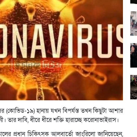
ের (কোভিড-১৯) হানায় যখন বিপর্যস্ত তখন কিছুটা আশার
। তার দাবি, ধীরে ধীরে শক্তি হারাচ্ছে করোনাভাইরাস।
ালের প্রধান চিকিৎসক আলবার্তো জাংরিলো জানিয়েছেন,