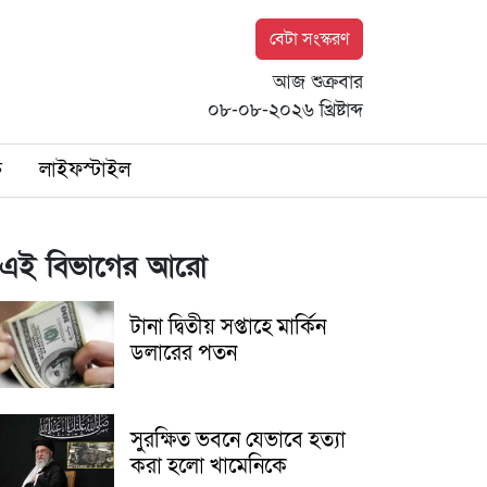
বেটা সংস্করণ
আজ শুক্রবার
০৮-০৮-২০২৬ খ্রিষ্টাব্দ
ি
লাইফস্টাইল
এই বিভাগের আরো
টানা দ্বিতীয় সপ্তাহে মার্কিন
ডলারের পতন
সুরক্ষিত ভবনে যেভাবে হত্যা
করা হলো খামেনিকে