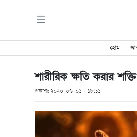
হোম
জা
শারীরিক ক্ষতি করার শক্ত
প্রকাশঃ ২০২০-০৬-০১ - ১৮:১১