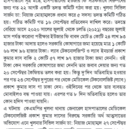
হাসপাতালে সূত্র মতে, হাসপাতালের ইউজার ফি সঠিকভাবে নিরুপনের
জন্য গত ২২ আগষ্ট একটি তদন্ত কমিটি গঠন করা হয়। খুলনা সিভিল
সার্জন ডা: নিয়াজ মোহাম্মদকে প্রধান করে ৫ সদস্য তদন্ত কমিটি গঠিত
হয়। গঠিত কমিটি গত ১৬ সেপ্টেম্বর প্রতিবেদন দাখিল করে। তদন্তে
বেরিয়ে আসে ২০২০ সালের জুলাই থেকে চলতি (২০২১) বছরের জুলাই
মাস পর্যন্ত করোনা পরীক্ষার ইউজার ফি বাবদ মোট ৪ কোটি ২৪ লাখ ৯৩
হাজার টাকা আদায় হলেও সরকারি কোষাগারে জমা হয়েছে মাত্র ১ কোটি
৬৬ লাখ ৯৬ হাজার টাকা। ল্যাব টেকনোলজিস্ট ও ল্যাব ইনচার্জ প্রকাশ
কুমার দাস বাকি ২ কোটি ৫৭ লাখ ৯৭ হাজার টাকা জমা দেননি। ওই
টাকা কেন সরকারি কোষাগারে জমা দেননি তার জবাব দেয়ার জন্য গত
২০ সেপ্টেম্বর কৈফিয়ত তলব করা হয়। কিন্তু দু’দিন অতিবাহিত হওয়ার
পর গত ২৩ সেপ্টেম্বর দুপুরের পর থেকে মেডিকেল টেকনোলজিষ্ট (ল্যাব:)
প্রকাশ কুমার দাস গা ঢাকা দেন। ওইদিনের পর থেকে তার ব্যবহৃত
মোবাইলও বন্ধ পাওয়া যায়। এরপর গত ৮ দিন অতিবাহিত হলেও তার
কোন হদিস পাওয়া যায়নি।
এ ঘটনায় কেএমপির খুলনা থানায় জেনারেল হাসপাতালের মেডিকেল
টেকনোলজিষ্ট প্রকাশ কুমার দাসের বিরুদ্ধে সরকারি অর্থ আত্মসাতের
অভিযোগ এনে খুলনার সিভিল সার্জন ডা: নিয়াজ মোহাম্মদ ২৭ সেপ্টেম্বর