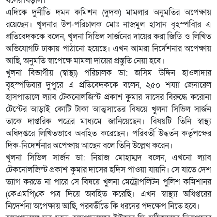
থলের বিড়াল।
এদিকে দুর্নীতি দমন কমিশন (দুদক) মামলার অনুমতির অপেক্ষায়
রয়েছেন। খুলনার উপ-পরিচালক মোঃ নাজমুল হাসান বৃহস্পবিার এ
প্রতিবেদককে বলেন, খুলনা সিভিল সার্জনের দায়ের করা জিডি ও লিখিত
অভিযোগটি ঢাকায় পাঠানো হয়েছে। এখন আমরা নির্দেশনার অপেক্ষায়
আছি, অনুমতি স্বাপেক্ষে মামলা দায়ের প্রস্তুতি নেয়া হবে।
খুলনা বিভাগীয় (স্বাস্থ্য) পরিচালক ডা: জসিম উদ্দিন হাওলাদার
বৃহস্পতিবার দুপুরে এ প্রতিবেদককে বলেন, ২৫০ শয্যা জেনারেল
হাসপাতালে ল্যাব টেকনোলজিস্ট প্রকাশ কুমার দাসের বিরুদ্ধে করোনা
টেস্টের আড়াই কোটি টাকা আত্মসাতের বিষয়ে খুলনা সিভিল সার্জন
তাকে দাপ্তরিক পত্রের মাধ্যমে জানিয়েছেন। বিষয়টি তিনি স্বাস্থ্য
অধিদপ্তরে লিখিতভাবে অবহিত করেছেন। পরিবর্তী উদ্ধর্তন কর্তৃপক্ষের
দিক-নিদের্শনার অপেক্ষায় আছেন বলে তিনি উল্লেখ করেন।
খুলনা সিভিল সার্জন ডা: নিয়াজ মোহাম্মদ বলেন, এখনো ল্যাব
টেকনোলজিস্ট প্রকাশ কুমার দাসের হদিস পাওয়া যায়নি। সে যাতে দেশ
ত্যাগ করতে না পারে সে বিষয়ে খুলনা মেট্রোপলিটন পুলিশ কমিশানর
(কেএমপি)কে পত্র দিয়ে অবহিত করেছি। এখন স্বাস্থ্য্য অধিপ্তরের
নিদের্শনা অপেক্ষায় আছি, পরবর্তীতে কি ধরনের পদক্ষেপ নিতে হবে।