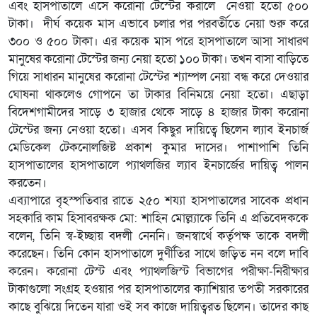
এবং হাসপাতালে এসে করোনা টেস্টের করালে নেওয়া হতো ৫০০
টাকা। দীর্ঘ কয়েক মাস এভাবে চলার পর পরবর্তীতে নেয়া শুরু করে
৩০০ ও ৫০০ টাকা। এর কয়েক মাস পরে হাসপাতালে আসা সাধারণ
মানুষের করোনা টেস্টের জন্য নেয়া হতো ১০০ টাকা। তখন বাসা বাড়িতে
গিয়ে সাধারন মানুষের করোনা টেস্টের শ্যাম্পল নেয়া বন্ধ করে দেওয়ার
ঘোষনা থাকলেও গোপনে তা টাকার বিনিময়ে নেয়া হতো। এছাড়া
বিদেশগামীদের সাড়ে ৩ হাজার থেকে সাড়ে ৪ হাজার টাকা করোনা
টেস্টের জন্য নেওয়া হতো। এসব কিছুর দায়িত্বে ছিলেন ল্যাব ইনচার্জ
মেডিকেল টেকনোলজিষ্ট প্রকাশ কুমার দাসের। পাশাপাশি তিনি
হাসপাতালের হাসপাতালে প্যাথলজির ল্যাব ইনচার্জের দায়িত্ব পালন
করতেন।
এব্যাপারে বৃহস্পতিবার রাতে ২৫০ শয্যা হাসপাতালের সাবেক প্রধান
সহকারি কাম হিসাবরক্ষক মো: শাহিন মোল্ল্যাকে তিনি এ প্রতিবেদককে
বলেন, তিনি স্ব-ইচ্ছায় বদলী নেননি। জনস্বার্থে কর্তৃপক্ষ তাকে বদলী
করেছেন। তিনি কোন হাসপাতালে দুর্ণীতির সাথে জড়িত নন বলে দাবি
করেন। করোনা টেস্ট এবং প্যাথলজিস্ট বিভাগের পরীক্ষা-নিরীক্ষার
টাকাগুলো সংগ্রহ হওয়ার পর হাসপাতালের ক্যাশিয়ার তপতী সরকারের
কাছে বুঝিয়ে দিতেন যারা ওই সব কাজে দায়িত্বরত ছিলেন। তাদের কাছ