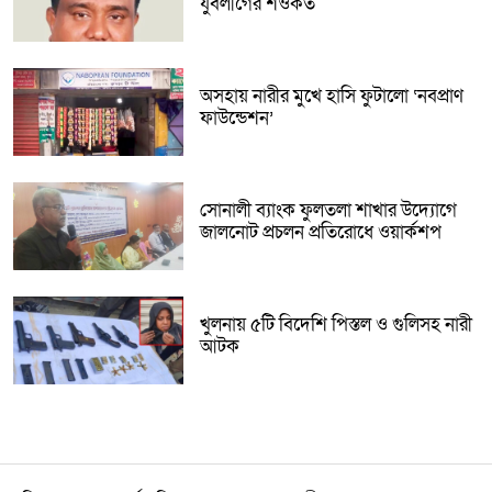
যুবলীগের শওকত
অসহায় নারীর মুখে হাসি ফুটালো ‘নবপ্রাণ
ফাউন্ডেশন’
সোনালী ব্যাংক ফুলতলা শাখার উদ্যোগে
জালনোট প্রচলন প্রতিরোধে ওয়ার্কশপ
খুলনায় ৫টি বিদেশি পিস্তল ও গুলিসহ নারী
আটক