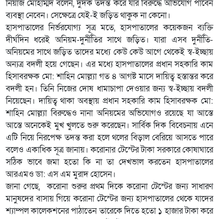
নিয়াজ মোহাম্মদ বলেন, দুদক তদন্ত করে যার বিরুদ্ধে অভিযোগ পাবেন
ব্যবস্থা নেবেন। সেক্ষেত্রে যেই-ই জড়িত থাকুক না কেনো।
হাসপাতালের নির্ভরযোগ্য সূত্র মতে, হাসপাতালের কয়েকজন ব্যক্তি
দীর্ঘদিন ধরেই অনিয়ম-দুর্নীতির সাথে জড়িত। যারা এসব দুর্নীতি-
অনিয়মের সাথে জড়িত তাদের মধ্যে কেউ কেউ আগে থেকেই স্ব-ইচ্ছায়
অন্যত্র বদলী হয়ে গেছেন। এর মধ্যে হাসপাতালের প্রধান সহকারি কাম
হিসাবরক্ষক মো: শাহিন মোল্ল্যা গত ৪ আগষ্ট মাসে দায়িত্ব হস্তান্তর করে
বদলী হন। তিনি নিজের দোষ ধামাচাপা দেওয়ার জন্য স্ব-ইচ্ছায় বদলী
নিয়েছেন। দায়িত্ব থাকা অবস্থায় প্রধান সহকারি কাম হিসাবরক্ষক মো:
শাহিন মোল্ল্যা বিরুদ্ধেও নানা অনিয়মের অভিযোগও রয়েছে যা আস্তে
আস্তে অনেকেই মুখ খুলতে শুরু করেছেন। সার্বিক দিক বিবেচনায় এনে
এটি নিয়ে নিরপেক্ষ তদন্ত করা হলে থলের বিড়াল বেরিয়ে আসতে পারে
বলেও একাধিক সূত্র জানায়। করোনার টেস্টের টাকা সরকারে কোষাঘারে
সঠিক ভাবে জমা হতো কি না তা দেখভাল করতেন হাসপাতালের
আরএমও ডা: এস এম মুরাদ হোসেন।
জানা গেছে, করোনা শুরুর প্রথম দিকে করোনা টেস্টের জন্য সাধারণ
মানুষদের বাসায় গিয়ে করোনা টেস্টের জন্য হাসপাতালের থেকে যাদের
শ্যাম্পল কালেকশনের পাঠাতেন তারেকে দিতে হতো ১ হাজার টাকা করে