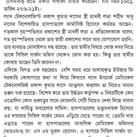
(সোমবার) রাতে একটি সাধারণ ডায়রি করেছেন। যার নম্বর-১৬০১,
তারিখ-২৭/৯/২১ইং।
ল্যাব টেকনোলজিস্ট প্রকাশ কুমার দাসের স্ত্রী মাধবী লতা শহীদ আবু
নাসের বিশেষায়িত হাসপাতালে ফার্মাসিষ্ট হিসেবে কর্মরত আছেন।
গতকাল বৃহস্পতিবার প্রকাশের স্ত্রী মাধবী লতা এ প্রতিবেদককে বলেন,
গত বৃহস্পতিবার থেকে তার স্বামী প্রকাশের সাথে আর যোগাযোগ হয়নি।
তার ব্যবহৃত মোবাইলও বন্ধ রয়েছে। তার স্বামীর বিষয়ে খোজ খবর নিতে
তাকে সিভিল সার্জন অফিস থেকেও ফোন করা হয়। কিন্তু তার স্বামীর
কোথায় আছেন তিনি জানেন না।
এদিকে, বিগত এক বছরেরও বেশি সময় ধরে আদায়কৃত ইউজার ফি
সরকারি কোষাগারে জমা না দিয়ে কিভাবে ল্যাব ইনচার্জ মেডিকেল
টেকনোলজিষ্ট প্রকাশ কুমার দাসে আত্মসাৎ করলেন তা নিয়েও নানান
গুঞ্জন শুরু হয়েছে। বিশেষ করে তার উর্দ্ধতন কর্তৃপক্ষ এ বিষয়টিকে কেন
এতোদিন কোন গুরুত্বের সাথে দেখেননি সেটি নিয়েও দেখা দিছে নানান
প্রশ্ন। যা দায়িত্ব অবহেলার সামিল। হাসপাতালের তত্ত্বাবধায়ক হিসেবে
এর দায়ভার সিভিল সার্জন যেমন এড়িয়ে যেতে পারেন না, তেমনি দায়
এড়াতে পারেন না হাসপাতালের আবাসিক মেডিকেল অফিসার
(আরএমও) ডা: এস এম মুরাদ হোসেন। এ ব্যপারে সিভিল সার্জন ডা: