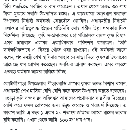
ঢিবি পদ্ধতিতে সবজির আবাদ করেছেন । এখান থেকে অন্তত ৩০ লাখ
টাকা মূল্যের সবজি উৎপাদিত হচ্ছে। এ কাজগুলো তত্ত্ববধান করছেন
উপজেলা নির্বাহী কর্মকর্তা ফেরদৌস ওয়াহিদ। প্রধানমন্ত্রীর নির্বাচনী
এলাকার দায়িত্বপ্রাপ্ত উন্নয়ন প্রতিনিধি মোঃ শহীদ উল্লা খন্দকার দিক
নির্দেশনা দিয়েছে। কৃষি সম্প্রসারণের মহা-পরিচালক বাদল কৃষ্ণ বিশ্বাস
এসব চাষাবাদ এলাকা একাধিকবার পরিদর্শন করেছেন। তিনি
সার্বক্ষণিকভাবে এ বিষয়ে খোঁজ খবর রাখছেন। ওই কর্মকর্তা আরো
বলেন, প্রধানমন্ত্রী শেখ হাসিনার আহাবানে সাড়া দিয়ে কৃষকরা উৎসাবের
আমেজে ধান রোপণ করেছেন। সবজিও আবাদ করছেন। এসব কারণে
এতবড় কর্মযজ্ঞ আমরা চালিয়ে নিচ্ছি।
কোটালীপাড়া উপজেলার পীড়ারবাড়ি গ্রামের কৃষক অনন্ত বিশ্বাস বলেন,
প্রধানমন্ত্রী শেখ হাসিনা বেশি বেশি করে ফসল উৎপাদন করতে বলেছেন।
এছাড়া কৃষি সম্প্রসারণ অধিদপ্তর আমাদের প্রণোদনার সার বীজ দিয়েছে।
বেশি করে ফসল রোপণের জন্য উদ্বুদ্ধ করেছে ও পরামর্শ দিয়েছে। এ
কারণে আমি এ বছর ১ একর ২০ শতাংশ জমিতে বোরো ধানের আবাদ
বৃদ্ধি করেছি। এখান থেকে আমি ১০০ মণ ধান পাব।