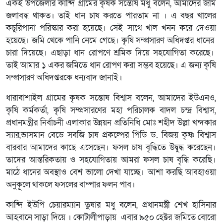
একই উপজেলার কান্দি গ্রামের কৃষক সন্তোষ মধু বলেন, আমাদের জমি
জলাবদ্ধ থাকত। তাই ধান চাষ করতে পারতাম না । এ বছর খালের
কচুরিপানা পরিস্কার করা হয়েছে। সেই সাথে খাল খনন করে দেওয়া
হয়েছে। জমি থেকে পানি নেমে গেছে। কৃষি সম্প্রসারণ অধিদপ্তর ধানের
চারা দিয়েছে। এছাড়া ধান রোপণে শ্রমিক দিয়ে সহযোগিতা করেছে।
তাই আমার ১ একর জমিতে ধান রোপণ করা সম্ভব হয়েছে। এ জন্য কৃষি
সম্প্রসারণ অধিদপ্তরকে ধন্যবাদ জানাই।
ধারাবাশাইল গ্রামের কৃষক সন্তোষ বিশ্বাস বলেন, আমাদের ইউএনও,
কৃষি কর্মকর্তা, কৃষি সম্প্রসারণের মহা পরিচালক বাদল চন্দ্র বিশ্বাস,
প্রধানমন্ত্রীর নির্বাচনী এলাকার উন্নয়ন প্রতিনিধি মোঃ শহীদ উল্লা খন্দকার
স্যার,ভাসমান বেডে সবজি চাষ প্রকল্পের পিডি ড. বিজয় কৃষ্ণ বিশ্বাস
বারবার আমাদের কাছে এসেছেন। ফসল চাষ বৃদ্ধিতে উদ্বুদ্ধ করেছেন।
তাদের আন্তরিকতায় ও সহযোগিতায় আমরা ফসল চাষ বৃদ্ধি করেছি।
মাঠে ধানের অবস্থাও বেশ ভালো দেখা যাচ্ছে। আশা করছি আবহাওয়া
অনুকূলে থাকলে ফসলের বাম্পার ফলন পাব।
কান্দি ইউপি চেয়ারম্যান তুষার মধু বলেন, প্রধানমন্ত্রী শেখ হাসিনার
আহবানে সাড়া দিয়ে । কোটালীপাড়ায় এবার ৯৫০ হেক্টর জমিতে বোরো