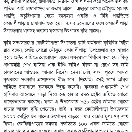
কচুরিপানা পরিস্কার, জলাবদ্ধতা নিরসন ও খাল খনন করে অনেক জলাবদ্ধ
পতিত জমি চাষাবাদের আওতায় আনে। এছাড়া বোরো মৌসুমে সমলয়
পদ্ধতি, কচুরিপানার বেডে ভাসমান পদ্ধতি ও ঢিবি পদ্ধতিতে
কোটালীপাড়ায় চাষাবাদ শুরু হয়। এসব উদ্যোগের ফলে কোটালীপাড়া
উপজেলায় ধানসহ অন্যন্য ফসলের উৎপাদন বৃদ্ধি পাচ্ছে।
কৃষি সম্প্রসারণের কোটালীপাড়া উপজেলা কৃষি কর্মকর্তা কৃষিবিদ নিটুল
রায় বলেন, চলতি বোরো মৌসুমে কোটালীপাড়া উপজেলায় ২৫ হাজার
৫২০ হেক্টর জমিতে বোরোধান চাষের লক্ষ্যমাত্রা নির্ধারণ করা হয়। কিন্তু
প্রধানমন্ত্রী শেখ হাসিনা এক ইঞ্চি জমিও ফাঁকা না রেখে সব জমি
চাষাবাদের আওতায় আনার নির্দেশ দেন। সেই লক্ষ্য পূরণে আমরা
কৃষককে সরকারি প্রণোদনার বীজ সার দিয়েছি। সেই সাথে অধিক
জমিতে চাষাবাদে কৃষককে উদ্বুদ্ধ করেছি। কৃষকরা প্রধানমন্ত্রী শেখ
হাসিনার আহবানে সাড়া দিয়ে ২৬ হাজার ৪৭০ হেক্টর জমিতে বোরো
ধানেরআবাদ করেছে। ফলে এ উপজেলায় ৯৫০ হেক্টর জমিতে বোরো
ধানের আবাদ বৃদ্ধি পেয়েছে। তাই এ বছর কোটালীপাড়া উপজেলায়
৬০০০ মেট্রিক টন ধানের উৎপাদন বাড়বে। যার বাজার মূল্য ৭৫ লাখ
টাকা। কোটালীপাড়ায় সমলয় পদ্ধতিতে ১০০ একর জমিতে বোরো
ধানের চাষাবাদ করা হয়েছে। এছাড়া কৃষক কচুরিপানার ভাসমান বেডে ও