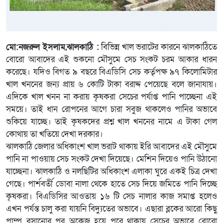
মো:নজরুল ইসলাম,ঝালকাঠি :
বিভিন্ন খাল ভরাটের কারনে ঝালকাঠিতে
বোরো আবাদের এই শুকনো মৌসুমে সেচ সংকট চরম আকার ধারন
করেছে। যদিও বিগত ৯ বছরে বিএডিসি সেচ কর্তৃপক্ষ ৯৭ কিলোমিটার
খাল খননের জন্য প্রায় ৬ কোটি টাকা বরাদ্দ পেয়েছে বলে জানাযায়।
এদিকে খাল খনন না করায় কৃষকরা সেচের পর্যাপ্ত পানি পাচ্ছেনা এই
সময়ে। তাই ধান রোপনের আগে চারা সবুজ থাকলেও পানির অভাবে
শুকিয়ে যাচ্ছে। তাই কৃষকদের প্রশ্ন খাল খননের নামে এ টাকা গেল
কোথায় তা খতিয়ে দেখা দরকার।
ঝালকাঠি জেলার অধিকাংশ খাল ভরাট থাকায় ইরি আবাদের এই মৌসুমে
পানি না পাওয়ায় সেচ সংকট দেখা দিয়েছে। মেশিন দিয়েও পানি উঠানো
যাচ্ছেনা। ঝালকাঠি ও নলছিটির অধিকাংশ এলাকা ঘুরে একই চিত্র দেখা
গেছে। পার্শবর্তী ডোবা নালা থেকে হাতে সেচ দিয়ে জমিতে পানি দিচ্ছে
কৃষকরা। বিএডিসির আওতায় ১৬ টি সেচ নালার কাজ সমাপ্ত হলেও
এখন পর্যন্ত চালু করা যায়নি বিদ্যুতের অভাবে। এছারা ব্লকের আরো কিছু
পাম্প বসানোর পর অকেজ হয়ে পরে থাকায় সেচের অভাবে বোরো