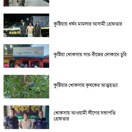
কুষ্টিয়ায় ধর্ষন মামলার আসামী গ্রেফতার
কুষ্টিয়া খোকসায় সার-বীজের দোকানে চুরি
কুষ্টিয়ার খোকসায় কৃষকের আত্মহত্যা
খোকসায় আওয়ামী লীগের সভাপতি
গ্রেফতার