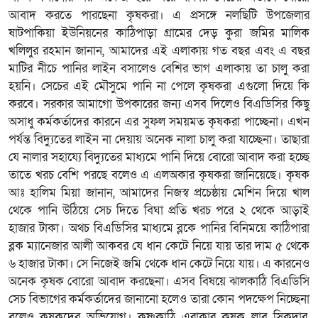
আবাদ করতে পারছেনা কৃষকরা। এ প্রসঙ্গে নলছিটি উপজেলার
ষাটপাকিয়া ইউনিয়নের কাঠিপাড়া গ্রামের দেড় কুরা জমির মালিক
খলিলুর রহমান জানান, আমাদের এই এলাকায় গত বছর এবং এ বছর
মাটির নীচে পানির লাইন বসালেও বেশির ভাগ এলাকায় তা চালু করা
হয়নি। সেচের এই মৌসুমে পানি না পেলে কৃষকরা এগুলো দিয়ে কি
করবে। সরকার আমাগো উপকারের জন্য এসব দিলেও বিএডিসির কিছু
অসাধু কর্মকর্তাদের কারনে এর সুফল সময়মত কৃষকরা পাচ্ছেনা। এখন
পর্যন্ত বিদ্যুতের লাইন না দেয়ায় অনেক নালা চালু করা যাচ্ছেনা। তাছারা
যে নালার সহায্যে বিদ্যুতের মাধ্যমে পানি দিয়ে বোরো আবাদ করা হচ্ছে
তাতে খরচ বেশি পরছে বলেও এ এলঅকার কৃষকরা জানিয়েছে। কৃষক
আঃ হালিম মিয়া জানান, আমাদের নিজস্ব প্রচেষ্ঠায় মেশিন দিয়ে খাল
থেকে পানি উঠিয়ে সেচ দিতে বিঘা প্রতি খরচ পরে ২ থেকে আড়াই
হাজার টাকা। অথচ বিএডিসির মাধ্যমে ব্লকে পানির বিনিময়ে কাঠিপারা
ব্লক ম্যানেজার আলী আকবর যে ধান কেটে নিয়ে যায় তার দাম ৫ থেকে
৬ হাজার টাকা। সে নিজেই জমি থেকে ধান কেটে নিয়ে যায়। এ কারনেও
অনেক কৃষক বোরো আবাদ করছেনা। এসব বিষয়ে ঝালকাঠি বিএডিসি
সেচ বিভাগের কর্মকর্তাদের জানানো হলেও তারা কোন পদক্ষেপ নিচ্ছেনা
বলেও কৃষকদের অভিযোগ। কৃষ্ণকাঠি এরাকার কৃষক লাবু সিকদার,