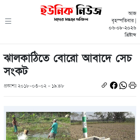
আজ
বৃহস্পতিবার |
০৬-০৮-২০২৬
খ্রিষ্টাব্দ
ঝালকাঠিতে বোরো আবাদে সেচ
সংকট
প্রকাশঃ ২০১৮-০৩-০২ - ১৯:৪৮