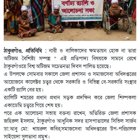
ঠাকুরগাঁও, প্রতিনিধি :
নারী ও বালিকাদের ক্ষমতায়ন হোক না তারা
অটিজম বৈশিষ্ট্য সম্পন্ন ” এই প্রতিপাদ্য বিষয়কে সামনে রেখে
ঠাকুরগাঁওয়ে বিশ্ব অটিজম সচেতনতা দিবস পালিত হয়েছে।
এ উপলক্ষে সোমবার সকালে জেলা প্রশাসন ও সমাজসেবা অধিদপ্তরের
আয়োজনে কালেক্টর চত্বর থেকে সরকারি ও বিভিন্ন বে-সরকারি সংস্থার
একটি র‌্যালি বের হয়।
র‌্যালিটি শহরের প্রধান প্রধান সড়ক প্রদক্ষিন করে জেলা শিল্পকলা
একাডেমি চত্বরে গিয়ে শেষ হয়।
পরে এক আলোচনা সভায় বক্তব্য রাখেন, অতিরিক্ত জেলা প্রশাসক
জহিরুল ইসলাম, ঠাকুরগাঁও আধুনিক সদর হাসপাতালের সিভিল সার্জন
ডা.আবু মো: খায়রুল কবির,সমাজসেবা অধিদপ্তরের উপ-পরিচালক
সাইয়েদা সুলতানা প্রমুখ।