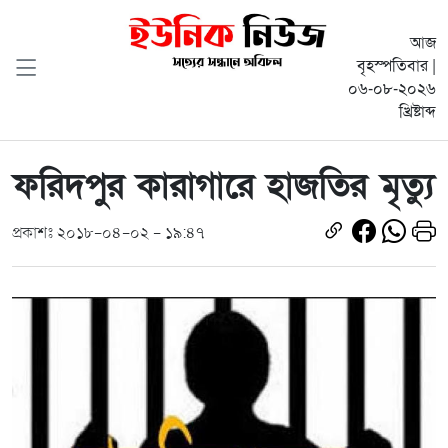
আজ
বৃহস্পতিবার |
০৬-০৮-২০২৬
খ্রিষ্টাব্দ
ফরিদপুর কারাগারে হাজতির মৃত্যু
প্রকাশঃ ২০১৮-০৪-০২ - ১৯:৪৭