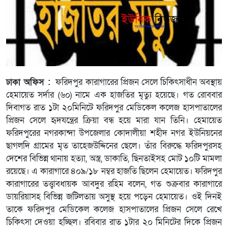
ঢাকা অফিস :
ফরিদপুর কারাগারের প্রিজন সেলে চিকিৎসাধীন অবস্থায়
হেমায়েত সর্দার (৬০) নামে এক হাজতির মৃত্যু হয়েছে। গত রোববার
দিবাগত রাত ১টা ২০মিনিটে ফরিদপুর মেডিকেল কলেজ হাসপাতালের
প্রিজন সেলে হৃদযন্ত্রের ক্রিয়া বন্ধ হয়ে মারা যান তিনি। হেমায়েত
ফরিদপুরের নগরকান্দা উপজেলার কোদালীয়া শহীদ নগর ইউনিয়নের
ছাগলদি গ্রামের মৃত তাহেজউদ্দিনের ছেলে। তাঁর বিরুদ্ধে ফরিদপুরসহ
দেশের বিভিন্ন থানায় হত্যা, অস্ত্র, ডাকাতি, ছিনতাইসহ মোট ১০টি মামলা
রয়েছে। এ কারাগারে ৪০৯/১৮ নম্বর হাজতি ছিলেন হেমায়েত। ফরিদপুর
কারাগারের তত্ত্বাবধায়ক আবদুর রহিম বলেন, গত শুক্রবার কারাগারে
ডায়রিয়াসহ বিভিন্ন জটিলতায় অসুস্থ হয়ে পড়েন হেমায়েত। ওই দিনই
তাকে ফরিদপুর মেডিকেল কলেজ হাসপাতালের প্রিজন সেলে রেখে
চিকিৎসা দেওয়া হচ্ছিল। রবিবার রাত ১টার ২০ মিনিটের দিকে প্রিজন