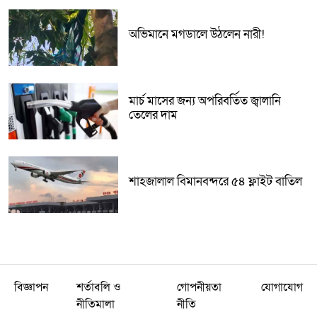
অভিমানে মগডালে উঠলেন নারী!
মার্চ মাসের জন্য অপরিবর্তিত জ্বালানি
তেলের দাম
শাহজালাল বিমানবন্দরে ৫৪ ফ্লাইট বাতিল
বিজ্ঞাপন
শর্তাবলি ও
গোপনীয়তা
যোগাযোগ
নীতিমালা
নীতি