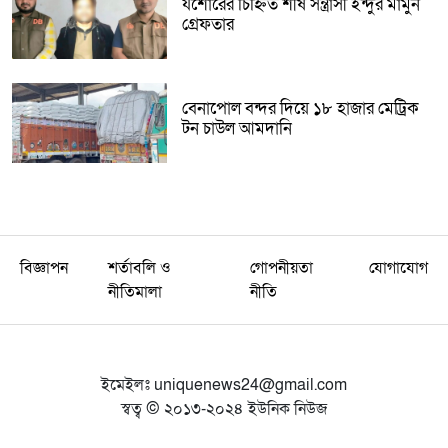
যশোরের চিহ্নিত শীর্ষ সন্ত্রাসী ইন্দুর মামুন
গ্রেফতার
বেনাপোল বন্দর দিয়ে ১৮ হাজার মেট্রিক
টন চাউল আমদানি
বিজ্ঞাপন
শর্তাবলি ও
গোপনীয়তা
যোগাযোগ
নীতিমালা
নীতি
ইমেইলঃ
uniquenews24@gmail.com
স্বত্ব © ২০১৩-২০২৪ ইউনিক নিউজ