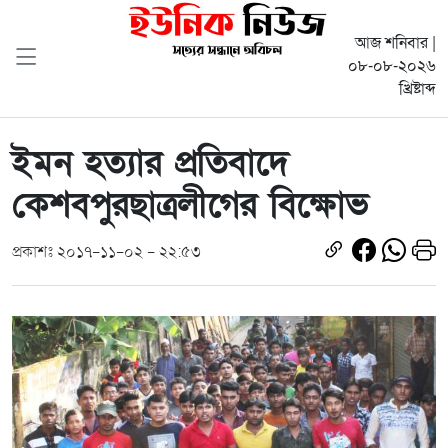
আজ শনিবার |
০৮-০৮-২০২৬
খ্রিষ্টাব্দ
ইমন হত্যার প্রতিবাদে
কেশবপুরছাত্রলীগের বিক্ষোভ
প্রকাশঃ ২০১৭-১১-০২ - ২২:৫৩