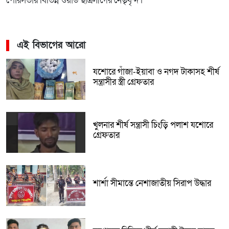
পৌরসভার বিভিন্ন ওয়ার্ড ছাত্রলীগের নেতৃবৃন্দ।
এই বিভাগের আরো
যশোরে গাঁজা-ইয়াবা ও নগদ টাকাসহ শীর্ষ
সন্ত্রাসীর স্ত্রী গ্রেফতার
খুলনার শীর্ষ সন্ত্রাসী চিংড়ি পলাশ যশোরে
গ্রেফতার
শার্শা সীমান্তে নেশাজাতীয় সিরাপ উদ্ধার