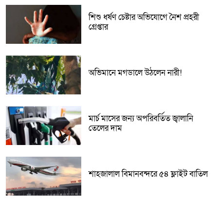
শিশু ধর্ষণ চেষ্টার অভিযোগে নৈশ প্রহরী
গ্রেপ্তার
অভিমানে মগডালে উঠলেন নারী!
মার্চ মাসের জন্য অপরিবর্তিত জ্বালানি
তেলের দাম
শাহজালাল বিমানবন্দরে ৫৪ ফ্লাইট বাতিল