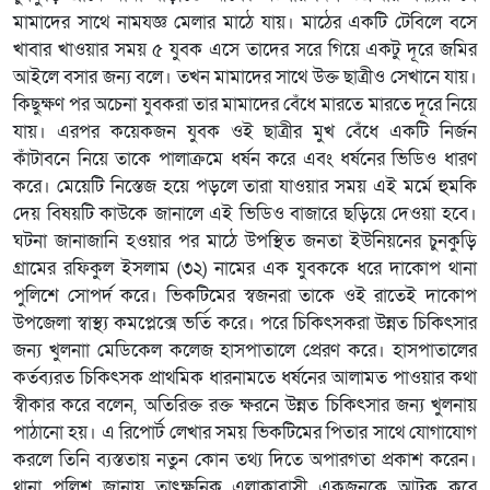
মামাদের সাথে নামযজ্ঞ মেলার মাঠে যায়। মাঠের একটি টেবিলে বসে
খাবার খাওয়ার সময় ৫ যুবক এসে তাদের সরে গিয়ে একটু দূরে জমির
আইলে বসার জন্য বলে। তখন মামাদের সাথে উক্ত ছাত্রীও সেখানে যায়।
কিছুক্ষণ পর অচেনা যুবকরা তার মামাদের বেঁধে মারতে মারতে দূরে নিয়ে
যায়। এরপর কয়েকজন যুবক ওই ছাত্রীর মুখ বেঁধে একটি নির্জন
কাঁটাবনে নিয়ে তাকে পালাক্রমে ধর্ষন করে এবং ধর্ষনের ভিডিও ধারণ
করে। মেয়েটি নিস্তেজ হয়ে পড়লে তারা যাওয়ার সময় এই মর্মে হুমকি
দেয় বিষয়টি কাউকে জানালে এই ভিডিও বাজারে ছড়িয়ে দেওয়া হবে।
ঘটনা জানাজানি হওয়ার পর মাঠে উপস্থিত জনতা ইউনিয়নের চুনকুড়ি
গ্রামের রফিকুল ইসলাম (৩২) নামের এক যুবককে ধরে দাকোপ থানা
পুলিশে সোপর্দ করে। ভিকটিমের স্বজনরা তাকে ওই রাতেই দাকোপ
উপজেলা স্বাস্থ্য কমপ্লেক্সে ভর্তি করে। পরে চিকিৎসকরা উন্নত চিকিৎসার
জন্য খুলনাা মেডিকেল কলেজ হাসপাতালে প্রেরণ করে। হাসপাতালের
কর্তব্যরত চিকিৎসক প্রাথমিক ধারনামতে ধর্ষনের আলামত পাওয়ার কথা
স্বীকার করে বলেন, অতিরিক্ত রক্ত ক্ষরনে উন্নত চিকিৎসার জন্য খুলনায়
পাঠানো হয়। এ রিপোর্ট লেখার সময় ভিকটিমের পিতার সাথে যোগাযোগ
করলে তিনি ব্যস্ততায় নতুন কোন তথ্য দিতে অপারগতা প্রকাশ করেন।
থানা পুলিশ জানায় তাৎক্ষনিক এলাকাবাসী একজনকে আটক করে