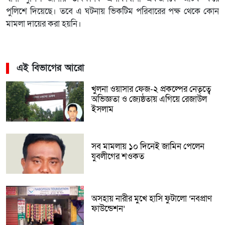
পুলিশে দিয়েছে। তবে এ ঘটনায় ভিকটিম পরিবারের পক্ষ থেকে কোন
মামলা দায়ের করা হয়নি।
এই বিভাগের আরো
খুলনা ওয়াসার ফেজ-২ প্রকল্পের নেতৃত্বে
অভিজ্ঞতা ও জ্যেষ্ঠতায় এগিয়ে রেজাউল
ইসলাম
সব মামলায় ১০ দিনেই জামিন পেলেন
যুবলীগের শওকত
অসহায় নারীর মুখে হাসি ফুটালো ‘নবপ্রাণ
ফাউন্ডেশন’