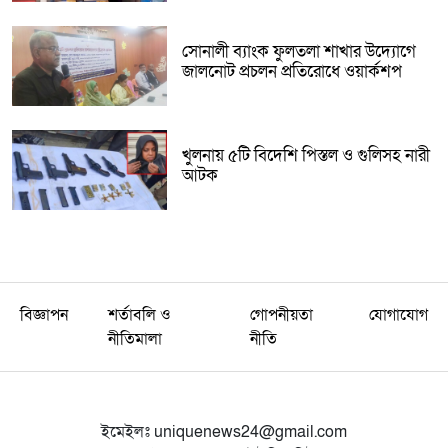
সোনালী ব্যাংক ফুলতলা শাখার উদ্যোগে
জালনোট প্রচলন প্রতিরোধে ওয়ার্কশপ
খুলনায় ৫টি বিদেশি পিস্তল ও গুলিসহ নারী
আটক
বিজ্ঞাপন
শর্তাবলি ও
গোপনীয়তা
যোগাযোগ
নীতিমালা
নীতি
ইমেইলঃ
uniquenews24@gmail.com