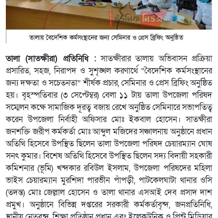
তালা (সাতক্ষীরা) প্রতিনিধি :
সাতক্ষীরার তালায় অভিবাসন প্রক্রিয়া
প্রসারিত, সহজ, নিরাপদ ও সুশৃঙ্খল করণার্থে “বৈদেশিক কর্মসংস্থানের
জন্য দক্ষতা ও সচেতনতা” শীর্ষক প্রচার, সেমিনার ও প্রেস ব্রিফিং অনুষ্ঠিত
হয়। বৃহস্পতিবার (৩ সেপ্টেম্বর) বেলা ১১ টায় তালা উপজেলা পরিষদ
সম্মেলন কক্ষে সামাজিক দূরত্ব বজায় রেখে অনুষ্ঠিত সেমিনারে সভাপতিত্ব
করেন উপজেলা নির্বাহী অফিসার মোঃ ইকবাল হোসেন। সাতক্ষীরা
জনশক্তি জরীপ কর্মকর্তা মোঃ আব্দুল মজিদের সঞ্চালনায় অনুষ্ঠানে প্রধান
অতিথি হিসেবে উপস্থিত ছিলেন তালা উপজেলা পরিষদ চেয়ারম্যান ঘোষ
সনৎ কুমার। বিশেষ অতিথি হিসেবে উপস্থিত ছিলেন সদ্য বিদায়ী সহকারী
কমিশনার (ভূমি) খন্দকার রবিউল ইসলাম, উপজেলা পরিষদের মহিলা
ভাইস চেয়ারম্যান মুরশিদা পারভীন পাঁপড়ী, পাটকেলঘাটা থানার ওসি
(তদন্ত) মোঃ জেল্লাল হোসেন ও তালা থানার এসআই দেব প্রসাদ দাশ
প্রমুখ। অনুষ্ঠানে বিভিন্ন দপ্তরের সরকারী কর্মকর্তাবৃন্দ, জনপ্রতিনিধি,
স্থানীয় নেতৃবৃন্দ, শিক্ষা প্রতিষ্ঠান প্রধান এবং ইলেকট্রনিক ও প্রিন্ট মিডিয়ার