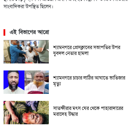
সাংবাদিকরা উপস্থিত ছিলেন।
এই বিভাগের আরো
শ্যামনগরে প্রেসক্লাবের সভাপতির উপর
যুবদল নেতার হামলা
শ্যামনগরে চাচার লাঠির আঘাতে ভাতিজার
মৃত্যু
সাতক্ষীরার মৎস ঘের থেকে পাহারাদারের
মরাদেহ উদ্ধার