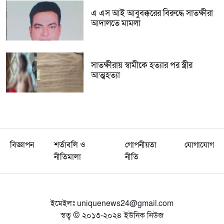
এ এস আই আবুবক্করের বিরুদ্ধে সাতক্ষীরা
আদালতে মামলা
সাতক্ষীরায় স্বামীকে হত্যার পর স্ত্রীর
আত্মহত্যা
বিজ্ঞাপন
শর্তাবলি ও
গোপনীয়তা
যোগাযোগ
নীতিমালা
নীতি
ইমেইলঃ
uniquenews24@gmail.com
স্বত্ব © ২০১৩-২০২৪ ইউনিক নিউজ