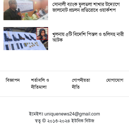
সোনালী ব্যাংক ফুলতলা শাখার উদ্যোগে
জালনোট প্রচলন প্রতিরোধে ওয়ার্কশপ
খুলনায় ৫টি বিদেশি পিস্তল ও গুলিসহ নারী
আটক
বিজ্ঞাপন
শর্তাবলি ও
গোপনীয়তা
যোগাযোগ
নীতিমালা
নীতি
ইমেইলঃ
uniquenews24@gmail.com
স্বত্ব © ২০১৩-২০২৪ ইউনিক নিউজ