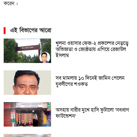
করেন ।
এই বিভাগের আরো
খুলনা ওয়াসার ফেজ-২ প্রকল্পের নেতৃত্বে
অভিজ্ঞতা ও জ্যেষ্ঠতায় এগিয়ে রেজাউল
ইসলাম
সব মামলায় ১০ দিনেই জামিন পেলেন
যুবলীগের শওকত
অসহায় নারীর মুখে হাসি ফুটালো ‘নবপ্রাণ
ফাউন্ডেশন’