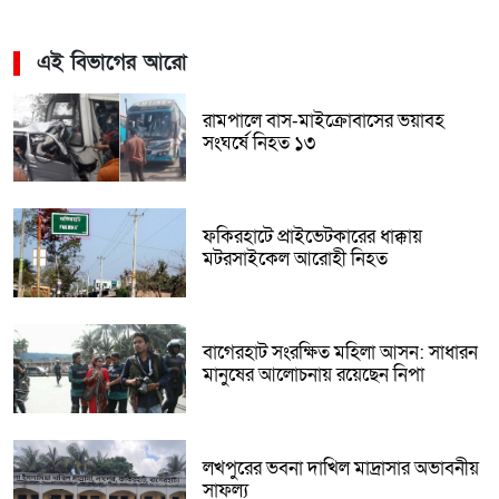
এই বিভাগের আরো
রামপালে বাস-মাইক্রোবাসের ভয়াবহ
সংঘর্ষে নিহত ১৩
ফকিরহাটে প্রাইভেটকারের ধাক্কায়
মটরসাইকেল আরোহী নিহত
বাগেরহাট সংরক্ষিত মহিলা আসন: সাধারন
মানুষের আলোচনায় রয়েছেন নিপা
লখপুরের ভবনা দাখিল মাদ্রাসার অভাবনীয়
সাফল্য