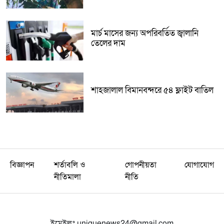
মার্চ মাসের জন্য অপরিবর্তিত জ্বালানি
তেলের দাম
শাহজালাল বিমানবন্দরে ৫৪ ফ্লাইট বাতিল
বিজ্ঞাপন
শর্তাবলি ও
গোপনীয়তা
যোগাযোগ
নীতিমালা
নীতি
ইমেইলঃ
uniquenews24@gmail.com