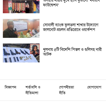
অসহায় নারীর মুখে হাসি ফুটালো ‘নবপ্রাণ
ফাউন্ডেশন’
সোনালী ব্যাংক ফুলতলা শাখার উদ্যোগে
জালনোট প্রচলন প্রতিরোধে ওয়ার্কশপ
খুলনায় ৫টি বিদেশি পিস্তল ও গুলিসহ নারী
আটক
বিজ্ঞাপন
শর্তাবলি ও
গোপনীয়তা
যোগাযোগ
নীতিমালা
নীতি