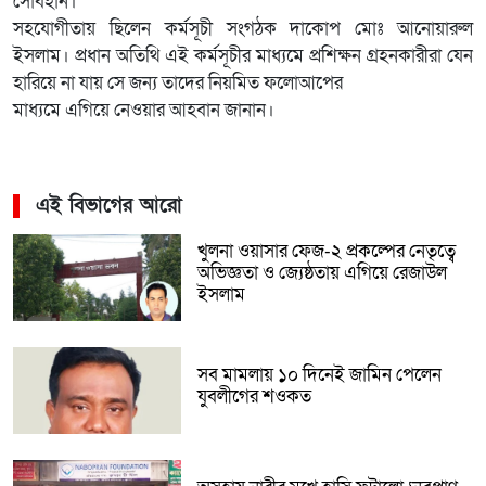
সোবহান।
সহযোগীতায় ছিলেন কর্মসূচী সংগঠক দাকোপ মোঃ আনোয়ারুল
ইসলাম। প্রধান অতিথি এই কর্মসূচীর মাধ্যমে প্রশিক্ষন গ্রহনকারীরা যেন
হারিয়ে না যায় সে জন্য তাদের নিয়মিত ফলোআপের
মাধ্যমে এগিয়ে নেওয়ার আহবান জানান।
এই বিভাগের আরো
খুলনা ওয়াসার ফেজ-২ প্রকল্পের নেতৃত্বে
অভিজ্ঞতা ও জ্যেষ্ঠতায় এগিয়ে রেজাউল
ইসলাম
সব মামলায় ১০ দিনেই জামিন পেলেন
যুবলীগের শওকত