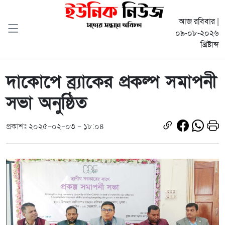
আজ রবিবার |
০৯-০৮-২০২৬
খ্রিষ্টাব্দ
দাকোপে ব্র্যাকের প্রকল্প সমাপনী
সভা অনুষ্ঠিত
প্রকাশঃ ২০২৫-০২-০৩ - ১৮:০৪