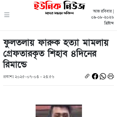
আজ রবিবার |
০৯-০৮-২০২৬
খ্রিষ্টাব্দ
ফুলতলায় ফারুক হত্যা মামলায়
গ্রেফতারকৃত শিহাব ৪দিনের
রিমান্ডে
প্রকাশঃ ২০২৫-০৭-০৩ - ২৩:৫৬