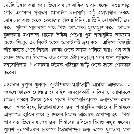
সেটটি উদ্ধার করা হয়। জিজ্ঞাসাবাদে সাকিব হাসান বলেন, নওয়াপাড়া
পৌর এলাকার পুরাতন মোবাইল ব্যবসায়ী মিঠু জোয়ার্দ্দার ওরফে
নোমানের কাছ থেকে ১০হাজার টাকার বিনিময়ে তিনি মোবাইলটি ক্রয়
করে। পুলিশ সাকিবকে সাথে নিয়ে নোমানের মুখোমুখি করে। নোমান
ফুলতলার মধ্যডাঙ্গা গ্রামের উকিল শেখের পুত্র শাহাবুদ্দিন আহমেদ
ওরফে শিহাব এর নিকট থেকে মোবাইলটি ক্রয় করে। এদিকে বিষয়টি
আঁঁচ করতে পেরে শিহাব এলাকা থেকে অন্যত্র পালিয়ে যায়। এস আই
হারুন সোমবার দিবাগত রাত পৌনে ৩টায় নড়াইল সদর থানা পুলিশের
সহযোগিতায় ঐ এলাকার জনৈক খবিরের বাড়ি থেকে তাকে গ্রেফতার
করেন।
মঙ্গলবার দুপুরে খুলনার জুডিশিয়াল ম্যাজিষ্ট্রেট আমলি আদালত ‘ছ’
অঞ্চলে ফারুক মোল্যার মোবাইল ব্যবহারকারী সাকিব ও নোমানকে
হাজির করলে উভয়ে ১৬৪ ধারায় স্বীকারোক্তিমুলক জবানবন্দি প্রদান
করে। অপরদিকে, জিজ্ঞাসাবাদের জন্য শাহাবুদ্দিন আহমেদ শিহাবকে
আদালতে হাজির করে ৫ দিনের রিমান্ড আবেদন জানানো হয়। বিজ্ঞ
আদালত জিজ্ঞাসাবাদের জন্য শিহাবের ৪দিনের রিমান্ড মঞ্জুর করেন।
পুলিশ বৃহস্পতিবার বিকালে জিজ্ঞাসাদের জন্য তাকে ফুলতলা থানা