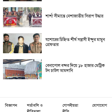
শার্শা সীমান্তে নেশাজাতীয় সিরাপ উদ্ধার
যশোরের চিহ্নিত শীর্ষ সন্ত্রাসী ইন্দুর মামুন
গ্রেফতার
বেনাপোল বন্দর দিয়ে ১৮ হাজার মেট্রিক
টন চাউল আমদানি
বিজ্ঞাপন
শর্তাবলি ও
গোপনীয়তা
যোগাযোগ
নীতিমালা
নীতি