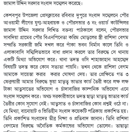
জামাল উদ্দিন সরদার সংবাদ সম্মেলন করেছে।
কেশবপুর উপজেলা প্রেসক্লাবের রবিবার দুপুরে সংবাদ সম্মেলনে পৌর
আওয়ামী লীগের যুগ্ম-আহ্বায়ক ও পৌরসভার ৩ নং ওয়ার্ড কাউন্সিলর
জামাল উদ্দিন সরদার লিখিত বক্তব্য পাঠকালে বলেন, পৌরসভার
সাবদিয়া গ্রামের পৌর বিএনপিনেতা করিম মোড়লের স্ত্রী রাশিদা বেগম
সম্প্রতি সরকারী জমি দখল করে পাঁকা ভবন নির্মান কালে তিনি ও
এলাকাবাসি সম্মিলিতভাবে বাধা প্রদান করলে তার বিরুদ্ধে সে থানায়
একটি মিথ্যা অভিযোগ করে। থানা তদন্ত ওসি শাহাজাহান আহম্মেদ
বিষয়টি তদন্ত করে কোন সত্যতা পায়নি। তখন থেকে রাশিদা বেগম
আমাকে সায়েস্তা করার করার ঘোষণা দেয়। তার প্রেক্ষিতে গত ৩
ফেব্রুয়ারী আমার বিরুদ্ধে ভূয়া মাতৃত্ব ভাতার কার্ড তৈরী করে লক্ষ লক্ষ
টাকা আত্নসাতের অভিযোগ ও চাঁদাবাজির কাল্পনিক অভিযোগ এনে
সংবাদ সম্মেলন করে। অথচ সরকারীভাবে তদন্ত ছাড়া মাতৃত্ব ভাতার কার্ড
তৈরীর কোন সূযোগ নেই। আত্নসাত ও চাঁদাবাজির কোন প্রশ্নই ওঠে না।
যে মিথ্যা, বানোয়াট ও ভিত্তিহীন সংবাদ কয়েকটি পত্রিকায় প্রকাশিত হয়।
তিনি প্রকাশিত সংবাদের তীব্র নিন্দা ও প্রতিবাদ জানান। তিনি রাশিদা
বেগমের বিরুদ্ধে অনৈতিক কর্মকান্ডের অভিযোগ তোলেন। তাছাড়া