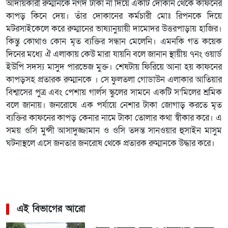
আদায়কারী রুম্মানকে নগদ টাকা না দিয়ে একটি দোকান থেকে কাফনের
কাপড় কিনে দেয়। তাঁর দোকানের কর্মচারী মোঃ রিপনকে দিয়ে
মটরসাইকেলে করে রুম্মানের ভাষ্যানুয়ায়ী দামোদর উত্তরপাড়ায় হাজির।
কিন্তু কোথাও কোন মৃত ব্যক্তির সন্ধান মেলেনি। এমনকি গত কয়েক
দিনের মধ্যে ঐ এলাকায় কেউ মারা যায়নি বলে জানান স্থায়ীয় ৭নং ওয়ার্ড
ইউপি সদস্য মাসুদ পারভেজ মুক্ত। শেষটায় ফিরিয়ে আনা হয় কাফনের
কাপড়সহ প্রতারক রুম্মানকে । সে ফুলতলা গোডাউন এলাকার আতিয়ার
বিশ্বাসের পুত্র এবং পেশায় গার্লস স্কুলের সামনে একটি স’মিলের শ্রমিক
বলে জানায়। জনরোষে এক পর্যায়ে নেশার টাকা জোগাড় করতে মৃত
ব্যক্তির কাফনের কাপড় কেনার নামে টাকা তোলার কথা স্বীকার করে। এ
সময় ওসি মুন্সী আসাদুজ্জামান ও ওসি তদন্ত সানওয়ার হুসাইন মাসুম
ঘটনাস্থলে এসে জনতার জনরোষ থেকে প্রতারক রুম্মানকে উদ্ধার করে।
এই বিভাগের আরো