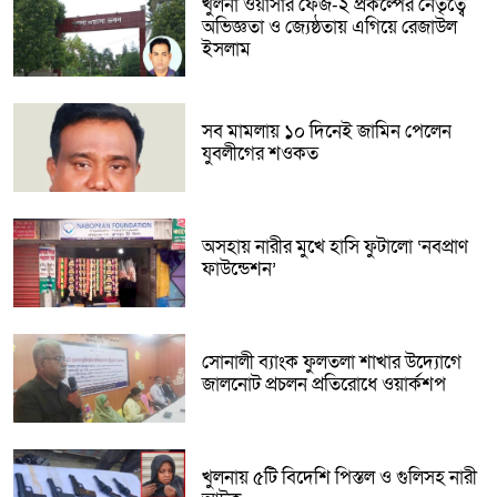
খুলনা ওয়াসার ফেজ-২ প্রকল্পের নেতৃত্বে
অভিজ্ঞতা ও জ্যেষ্ঠতায় এগিয়ে রেজাউল
ইসলাম
সব মামলায় ১০ দিনেই জামিন পেলেন
যুবলীগের শওকত
অসহায় নারীর মুখে হাসি ফুটালো ‘নবপ্রাণ
ফাউন্ডেশন’
সোনালী ব্যাংক ফুলতলা শাখার উদ্যোগে
জালনোট প্রচলন প্রতিরোধে ওয়ার্কশপ
খুলনায় ৫টি বিদেশি পিস্তল ও গুলিসহ নারী