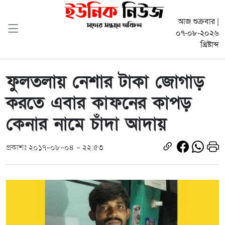
আজ শুক্রবার |
০৭-০৮-২০২৬
খ্রিষ্টাব্দ
ফুলতলায় নেশার টাকা জোগাড়
করতে এবার কাফনের কাপড়
কেনার নামে চাঁদা আদায়
প্রকাশঃ ২০১৭-০৮-০৪ - ২২:৫৩