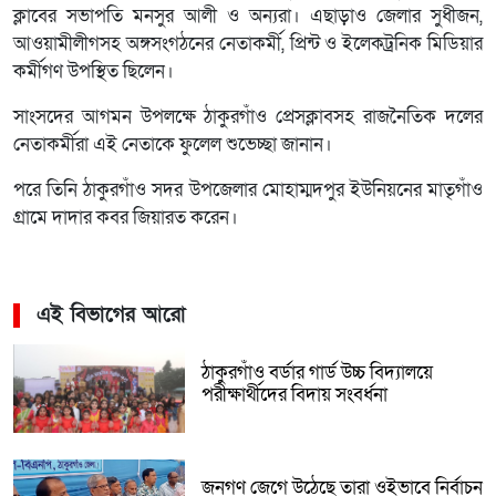
ক্লাবের সভাপতি মনসুর আলী ও অন্যরা। এছাড়াও জেলার সুধীজন,
আওয়ামীলীগসহ অঙ্গসংগঠনের নেতাকর্মী, প্রিন্ট ও ইলেকট্রনিক মিডিয়ার
কর্মীগণ উপস্থিত ছিলেন।
সাংসদের আগমন উপলক্ষে ঠাকুরগাঁও প্রেসক্লাবসহ রাজনৈতিক দলের
নেতাকর্মীরা এই নেতাকে ফুলেল শুভেচ্ছা জানান।
পরে তিনি ঠাকুরগাঁও সদর উপজেলার মোহাম্মদপুর ইউনিয়নের মাতৃগাঁও
গ্রামে দাদার কবর জিয়ারত করেন।
এই বিভাগের আরো
ঠাকুরগাঁও বর্ডার গার্ড উচ্চ বিদ্যালয়ে
পরীক্ষার্থীদের বিদায় সংবর্ধনা
জনগণ জেগে উঠেছে তারা ওইভাবে নির্বাচন