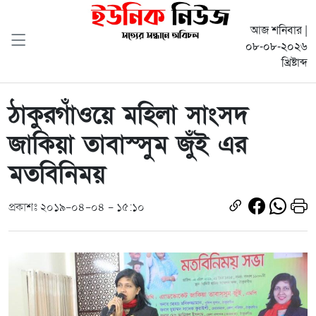
আজ শনিবার |
০৮-০৮-২০২৬
খ্রিষ্টাব্দ
ঠাকুরগাঁওয়ে মহিলা সাংসদ
জাকিয়া তাবাস্সুম জুঁই এর
মতবিনিময়
প্রকাশঃ ২০১৯-০৪-০৪ - ১৫:১০