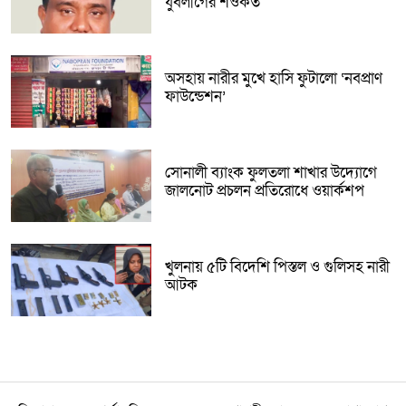
যুবলীগের শওকত
অসহায় নারীর মুখে হাসি ফুটালো ‘নবপ্রাণ
ফাউন্ডেশন’
সোনালী ব্যাংক ফুলতলা শাখার উদ্যোগে
জালনোট প্রচলন প্রতিরোধে ওয়ার্কশপ
খুলনায় ৫টি বিদেশি পিস্তল ও গুলিসহ নারী
আটক