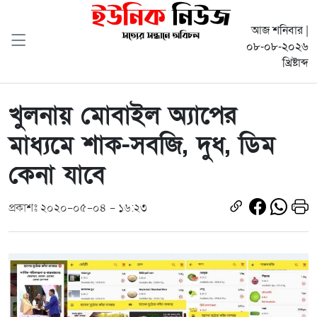
আজ শনিবার |
০৮-০৮-২০২৬
খ্রিষ্টাব্দ
খুলনায় মোবাইল অ্যাপের
মাধ্যমে শাক-সবজি, দুধ, ডিম
কেনা যাবে
প্রকাশঃ ২০২০-০৫-০৪ - ১৬:২৩