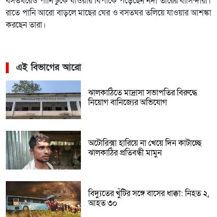
বসতঘরেও পানি ঢুকে যাওয়ায় বিপাকে পড়েছেন নদী তীরের বাসিন্দারা।
রাতে পানি আরো বাড়লে মাছের ঘের ও বসতঘর তলিয়ে যাওয়ার আশঙ্কা
করছেন তারা।
এই বিভাগের আরো
ঝালকাঠিতে মাদ্রাসা সভাপতির বিরুদ্ধে
নিয়োগ বানিজ্যের অভিযোগ
অটোরিক্সা হারিয়ে না খেয়ে দিন কাটাচ্ছে
ঝালকাঠির প্রতিবন্ধী মামুন
বিদ্যুতের খুঁটির সঙ্গে বাসের ধাক্কা: নিহত ২,
আহত ৩০