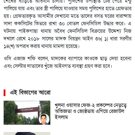
শেখের বাড়িতে অভিযান চালায়। পুলিশের উপস্থিতি টের পেয়ে মন্টু
পালিয়ে যায় এবং তার স্ত্রী পালিয়ে যাওয়ার সময় পুলিশের হাতে গ্রেফতার
হয়। গ্রেফতারকৃত আসামীর দেখানো মতে তাদের বসত ঘরের বারান্দায়
সাদা ককসিটের ভিতরে রাখা ৩০ বোতল ফেনসিডিল উদ্ধার করে। এ
ঘটনায় পাইকগাছা থানায় অবৈধ ফেনসিডিল বিক্রয়ের উদ্দেশ্য নিজ
দখলে রেখে ২০১৮ সালের মাদক নিয়ন্ত্রন আইন ৩৬( ১) ধারা সরণীর
১৪(খ) অপরাধ করায় থানায় মামলা হয়েছে।
ওসি এজাজ শফি বলেন, মাদকের ব্যাপারে কাওকে ছাড় দেয়া হবেনা
এবং সেল্টার দাতাদের খুঁজে আইনগত ব্যবস্থা গ্রহণ করা হবে।
এই বিভাগের আরো
খুলনা ওয়াসার ফেজ-২ প্রকল্পের নেতৃত্বে
অভিজ্ঞতা ও জ্যেষ্ঠতায় এগিয়ে রেজাউল
ইসলাম