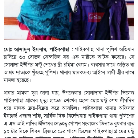
মোঃ আসাদুল ইসলাম, পাইকগাছা :
পাইকগাছা থানা পুলিশ অভিযান
চালিয়ে ৩০ বোতল ফেন্সডিল সহ এক নারীকে আটক করেছে। সে
সোলাদা ইউপির মন্টু শেখের স্ত্রী রহিমা বেগম। ব্যবসার সাথে জড়িত বা
আশ্রয় দাতাকে খুঁজছে পুলিশ। থানায় মাদকদ্রব্য আইনে স্বামী-স্ত্রীর নামে
মামলা হয়েছে।
থানার মামলা সুত্র জানা যায়, উপজেলার সোলাদানা ইউপির ভিলেজ
পাইকগাছা গ্রামের মৃত্যু হাতেম শেখের ছেলে মোঃ মন্টু শেখ দীর্ঘদিন
ধরে মাদক ক্রয়-বিক্রয় করে আসছিল। পাইকগাছা থানার অফিসার
ইনচার্জ এজাজ শফি, সার্বিক দিক নির্দেশনায় পাইকগাছা থানা পুলিশের
এ এস আই নাসির উদ্দিনের নেতৃত্বে গোপন সংবাদের ভিত্ততে বুধবার রাত
১০ টার দিকে শিবসা ব্রিজ রোডের পাশে ভিলেজ পাইকগাছা গ্রামের মন্টু