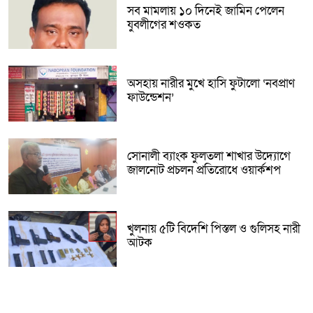
সব মামলায় ১০ দিনেই জামিন পেলেন
যুবলীগের শওকত
অসহায় নারীর মুখে হাসি ফুটালো ‘নবপ্রাণ
ফাউন্ডেশন’
সোনালী ব্যাংক ফুলতলা শাখার উদ্যোগে
জালনোট প্রচলন প্রতিরোধে ওয়ার্কশপ
খুলনায় ৫টি বিদেশি পিস্তল ও গুলিসহ নারী
আটক