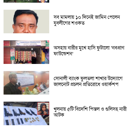
সব মামলায় ১০ দিনেই জামিন পেলেন
যুবলীগের শওকত
অসহায় নারীর মুখে হাসি ফুটালো ‘নবপ্রাণ
ফাউন্ডেশন’
সোনালী ব্যাংক ফুলতলা শাখার উদ্যোগে
জালনোট প্রচলন প্রতিরোধে ওয়ার্কশপ
খুলনায় ৫টি বিদেশি পিস্তল ও গুলিসহ নারী
আটক