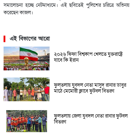
সমালোচনা হচ্ছে নেটমাধ্যমে। এই ছবিতেই পুলিশের চরিত্রে অভিনয়
করেছেন কাজল।
এই বিভাগের আরো
২০২৬ ফিফা বিশ্বকাপ খেলতে যুক্তরাষ্ট্রে
যাবে কি ইরান
ফুলতলায় যুবদল নেতা মাসুদ রানার ডাবুর
মাঠে মেমোরী ক্লাবে ফুটবল বিতরণ
ফুলতলায় জেলা যুবদল নেতা রানার ফুটবল
বিতরণ