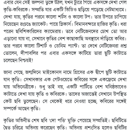
এবার যেন সেই জল্পনা তুঙ্গে উঠল, যখন ট্যুরে গিয়ে একসঙ্গে দেখা গেল
কৃতি-কবিরকে। সম্প্রতি যার একটি ভিডিও ছড়িয়ে পড়েছে নেটমাধ্যমে।
দেখা যায়, কৃতির পরনে কালো শর্টস ও কালো টপ। তার উপরে চাপিয়ে
নিয়েছেন রংচঙে জ্যাকেট। পায়ে স্নিকার্স। বিমানবন্দরে হাজির কৃতি। ধরা
পরেন ছবিশিকারিদের ক্যামেরায়। তবে নেটিজেনদের চোখ তো আর
এড়ানো যায় না, সেখানে কৃতির বেশ কাছাকাছি অবস্থানে দাঁড়িয়ে কবির।
তার পরনে কালো টিশার্ট ও ডেনিম প্যান্ট। তা দেখে নেটিজেনরা প্রশ্ন
তোলেন, দীপাবলির পর এবার একসঙ্গে কাটিয়ে তারা ছুটি কাটাতে
চলেছেন নিশ্চয়ই!
জানা গেছে, জন্মদিনে মাইকোনস নামে গ্রিসের এক দ্বীপে ছুটি কাটাতে
যান কৃতি। সেখানকার এক গেটওয়েতে কবিরের সঙ্গে একফ্রেমে দেখা
যায় অভিনেত্রীকে। শুধু তাই নয়, একটি পার্টিতে বেশ ঘনিষ্ঠভাবেও
কাটাতে দেখা যায় কৃতি ও কবিরকে। তাদের অজান্তেই সেখানে উপস্থিত
কেউ ছবি তুলেছেন। সে থেকেই ধরে নেওয়া হচ্ছে, কবিরের সঙ্গেই
সম্পর্কে আছেন কৃতি।
কৃতির অভিনীত শেষ ছবি ‘দো পত্তি’ মুক্তি পেয়েছে সম্প্রতিই। ছবিটিতে
দ্বৈত চরিত্রে অভিনয় করেছেন কৃতি। অভিনয় প্রশংসিত হলেও ছবিটির