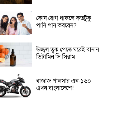
কোন রোগ থাকলে কতটুকু
পানি পান করবেন?
উজ্জ্বল ত্বক পেতে ঘরেই বানান
ভিটামিন সি সিরাম
বাজাজ পালসার এন-১৬০
এখন বাংলাদেশে!