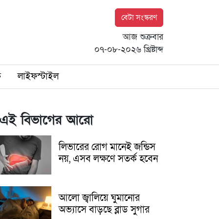
বেটা সংস্করণ
আজ শুক্রবার
০৭-০৮-২০২৬ খ্রিষ্টাব্দ
ি
লাইফস্টাইল
এই বিভাগের আরো
লিভারের রোগ মানেই জন্ডিস
নয়, এসব লক্ষণে সতর্ক হবেন
আলো জ্বালিয়ে ঘুমানোর
অভ্যাসে বাড়ছে ব্লাড সুগার