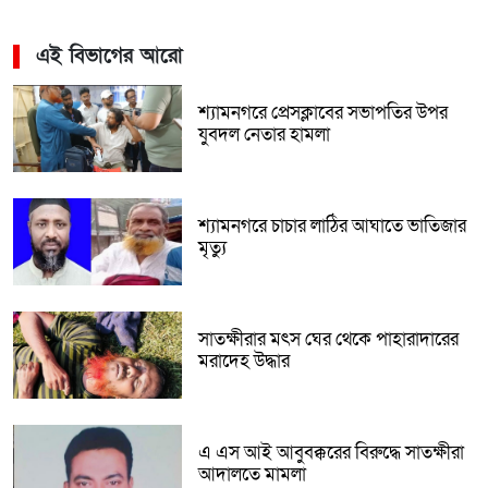
এই বিভাগের আরো
শ্যামনগরে প্রেসক্লাবের সভাপতির উপর
যুবদল নেতার হামলা
শ্যামনগরে চাচার লাঠির আঘাতে ভাতিজার
মৃত্যু
সাতক্ষীরার মৎস ঘের থেকে পাহারাদারের
মরাদেহ উদ্ধার
এ এস আই আবুবক্করের বিরুদ্ধে সাতক্ষীরা
আদালতে মামলা