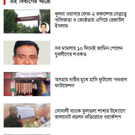
এই বিভাগের আরো
খুলনা ওয়াসার ফেজ-২ প্রকল্পের নেতৃত্বে
অভিজ্ঞতা ও জ্যেষ্ঠতায় এগিয়ে রেজাউল
ইসলাম
সব মামলায় ১০ দিনেই জামিন পেলেন
যুবলীগের শওকত
অসহায় নারীর মুখে হাসি ফুটালো ‘নবপ্রাণ
ফাউন্ডেশন’
সোনালী ব্যাংক ফুলতলা শাখার উদ্যোগে
জালনোট প্রচলন প্রতিরোধে ওয়ার্কশপ