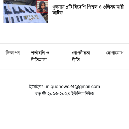
খুলনায় ৫টি বিদেশি পিস্তল ও গুলিসহ নারী
আটক
বিজ্ঞাপন
শর্তাবলি ও
গোপনীয়তা
যোগাযোগ
নীতিমালা
নীতি
ইমেইলঃ
uniquenews24@gmail.com
স্বত্ব © ২০১৩-২০২৪ ইউনিক নিউজ