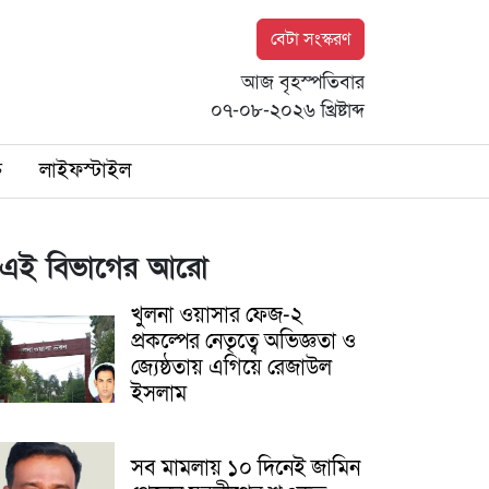
বেটা সংস্করণ
আজ বৃহস্পতিবার
০৭-০৮-২০২৬ খ্রিষ্টাব্দ
ি
লাইফস্টাইল
এই বিভাগের আরো
খুলনা ওয়াসার ফেজ-২
প্রকল্পের নেতৃত্বে অভিজ্ঞতা ও
জ্যেষ্ঠতায় এগিয়ে রেজাউল
ইসলাম
সব মামলায় ১০ দিনেই জামিন