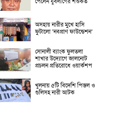
পেলেন যুবলীগের শওকত
অসহায় নারীর মুখে হাসি
ফুটালো ‘নবপ্রাণ ফাউন্ডেশন’
সোনালী ব্যাংক ফুলতলা
শাখার উদ্যোগে জালনোট
প্রচলন প্রতিরোধে ওয়ার্কশপ
খুলনায় ৫টি বিদেশি পিস্তল ও
গুলিসহ নারী আটক