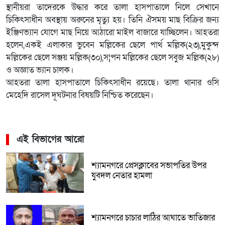
স্থানীয়রা তাদেরকে উদ্ধার করে তালা হাসপাতালে নিলে সেখানে
চিকিৎসাধীন অবস্থায় অরুনের মৃত্যু হয়। তিনি ঐসময় মাছ বিক্রির জন্য
ইঞ্জিণভ্যান যোগে মাছ নিয়ে আঠারো মাইল বাজারে যাচ্ছিলেন। আহতরা
হলেন,একই এলাকার ভুবেন মল্লিকের ছেলে পার্থ মল্লিক(২৩),মুকুন্দ
মল্লিকের ছেলে সঞ্জয় মল্লিক(৩০),স¦পন মল্লিকের ছেলে সবুজ মল্লিক(২৮)
ও অজ্ঞাত ভ্যান চালক।
আহতরা তালা হাসপাতালে চিকিৎসাধীন রয়েছে। তালা থানার ওসি
মেহেদি রাসেল দূঘটনার বিষয়টি নিশ্চিত করেছেন।
এই বিভাগের আরো
শ্যামনগরে প্রেসক্লাবের সভাপতির উপর
যুবদল নেতার হামলা
শ্যামনগরে চাচার লাঠির আঘাতে ভাতিজার