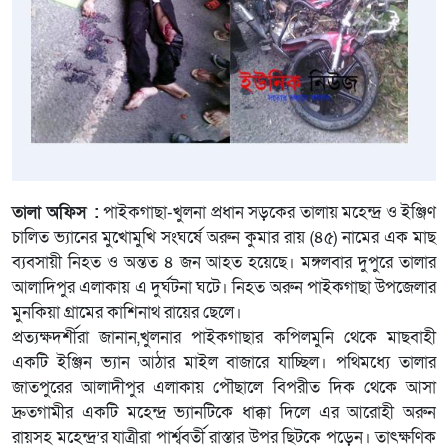
তালা অফিস :
পাইকগাছা-খুলনা প্রধান সড়কের তালায় মহেন্দ্র ও ইঞ্জিণ
চালিত ভ্যানের মুখোমুখি সংঘর্ষে অরুন কুমার রায় (৪৫) নামের এক মাছ
ব্যবসায়ী নিহত ও অন্তত ৪ জন আহত হয়েছে। মঙ্গলবার দুপুরে তালার
আলাদিপুর এলাকায় এ দুর্ঘটনা ঘটে। নিহত অরুন পাইকগাছা উপজেলার
মুনকিয়া গ্রামের কাশিনাথ রায়ের ছেলে।
প্রত্যক্ষদর্শীরা জানান,খুলনার পাইকগাছার কপিলমুনি থেকে মাছবাহী
একটি ইঞ্জিন ভ্যান আঠার মাইল বাজারে যাচ্ছিল। পথিমধ্যে তালার
জাতপুরের আলাদীপুর এলাকায় পৌছালে বিপরীত দিক থেকে আসা
দ্রুতগামীর একটি মহেন্দ্র ভ্যানটিকে ধাক্কা দিলে এর আরোহী অরুন
রায়সহ মহেন্দ্র’র যাত্রীরা পার্শ্ববর্তী রাস্তার উপর ছিটকে পড়েন। তাৎক্ষণিক