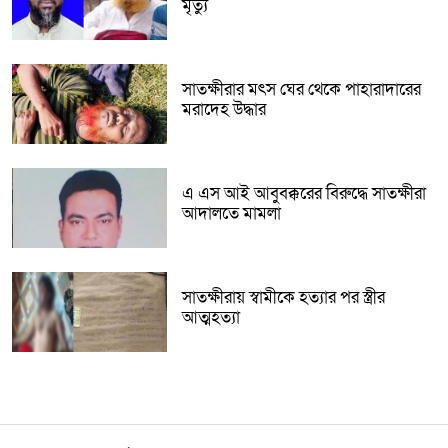
মৃত্যু
সাতক্ষীরার মৎস ঘের থেকে পাহারাদারের
মরাদেহ উদ্ধার
এ এস আই আবুবক্করের বিরুদ্ধে সাতক্ষীরা
আদালতে মামলা
সাতক্ষীরায় স্বামীকে হত্যার পর স্ত্রীর
আত্মহত্যা