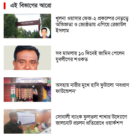
এই বিভাগের আরো
খুলনা ওয়াসার ফেজ-২ প্রকল্পের নেতৃত্বে
অভিজ্ঞতা ও জ্যেষ্ঠতায় এগিয়ে রেজাউল
ইসলাম
সব মামলায় ১০ দিনেই জামিন পেলেন
যুবলীগের শওকত
অসহায় নারীর মুখে হাসি ফুটালো ‘নবপ্রাণ
ফাউন্ডেশন’
সোনালী ব্যাংক ফুলতলা শাখার উদ্যোগে
জালনোট প্রচলন প্রতিরোধে ওয়ার্কশপ