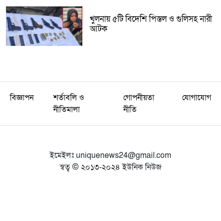
খুলনায় ৫টি বিদেশি পিস্তল ও গুলিসহ নারী
আটক
বিজ্ঞাপন
শর্তাবলি ও
গোপনীয়তা
যোগাযোগ
নীতিমালা
নীতি
ইমেইলঃ
uniquenews24@gmail.com
স্বত্ব © ২০১৩-২০২৪ ইউনিক নিউজ