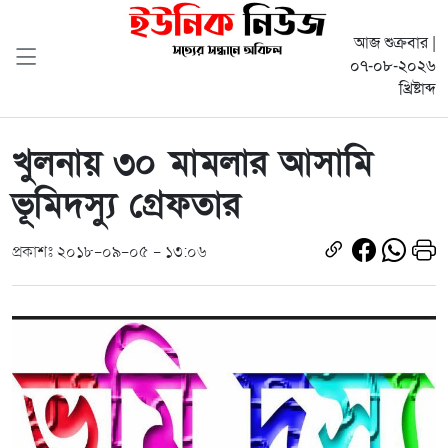
আজ শুক্রবার |
০৭-০৮-২০২৬
খ্রিষ্টাব্দ
খুলনায় ৩০ মামলার আসামি
ভূমিদস্যু গ্রেফতার
প্রকাশঃ ২০১৮-০৯-০৫ - ১৩:০৬