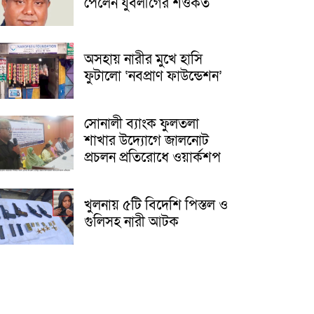
পেলেন যুবলীগের শওকত
অসহায় নারীর মুখে হাসি
ফুটালো ‘নবপ্রাণ ফাউন্ডেশন’
সোনালী ব্যাংক ফুলতলা
শাখার উদ্যোগে জালনোট
প্রচলন প্রতিরোধে ওয়ার্কশপ
খুলনায় ৫টি বিদেশি পিস্তল ও
গুলিসহ নারী আটক