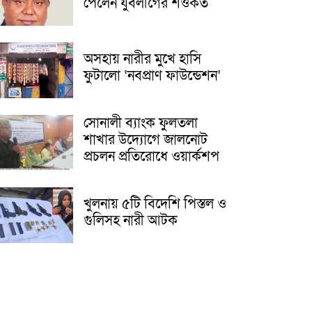
পেলেন যুবলীগের শওকত
অসহায় নারীর মুখে হাসি
ফুটালো ‘নবপ্রাণ ফাউন্ডেশন’
সোনালী ব্যাংক ফুলতলা
শাখার উদ্যোগে জালনোট
প্রচলন প্রতিরোধে ওয়ার্কশপ
খুলনায় ৫টি বিদেশি পিস্তল ও
গুলিসহ নারী আটক