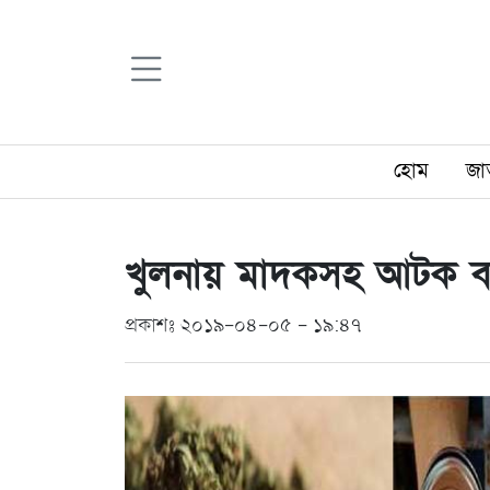
হোম
জা
খুলনায় মাদকসহ আটক ব্যক
প্রকাশঃ ২০১৯-০৪-০৫ - ১৯:৪৭