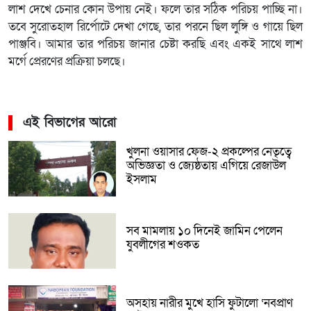
লাশ দেখে চেনার কোন উপায় নেই। ফলে তার সঠিক পরিচয় পাচ্ছি না।
তবে সুরোতহাল রির্পোটে দেখা গেছে, তার পরনে ছিল লুঙ্গি ও গায়ে ছিল
পাঞ্জবি। আমার তার পরিচয় জানার চেষ্টা করছি এবং একই সাথে লাশ
মর্গে প্রেরণের প্রক্রিয়া চলছে।
এই বিভাগের আরো
খুলনা ওয়াসার ফেজ-২ প্রকল্পের নেতৃত্বে
অভিজ্ঞতা ও জ্যেষ্ঠতায় এগিয়ে রেজাউল
ইসলাম
সব মামলায় ১০ দিনেই জামিন পেলেন
যুবলীগের শওকত
অসহায় নারীর মুখে হাসি ফুটালো ‘নবপ্রাণ