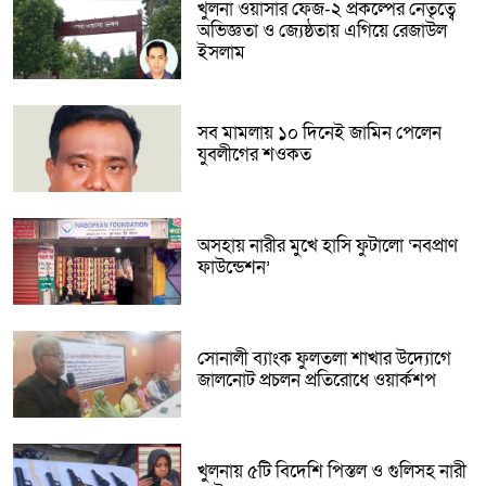
খুলনা ওয়াসার ফেজ-২ প্রকল্পের নেতৃত্বে
অভিজ্ঞতা ও জ্যেষ্ঠতায় এগিয়ে রেজাউল
ইসলাম
সব মামলায় ১০ দিনেই জামিন পেলেন
যুবলীগের শওকত
অসহায় নারীর মুখে হাসি ফুটালো ‘নবপ্রাণ
ফাউন্ডেশন’
সোনালী ব্যাংক ফুলতলা শাখার উদ্যোগে
জালনোট প্রচলন প্রতিরোধে ওয়ার্কশপ
খুলনায় ৫টি বিদেশি পিস্তল ও গুলিসহ নারী