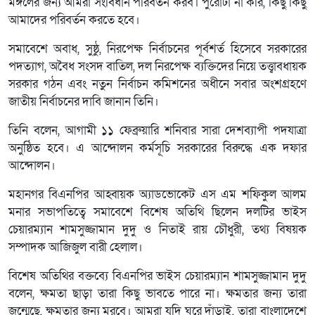
মঙ্গলের জন্য আমরা সংবিধান পরিবর্তন করব। পুরোটা না করি, কিছু কিছু
আমাদের পরিবর্তন করতে হবে।
সমাবেশে অবাধ, সুষ্ঠু, নিরপেক্ষ নির্বাচনের পূর্বশর্ত হিসেবে সরকারের
পদত্যাগ, অবৈধ সংসদ বাতিল, দল নিরপেক্ষ ব্যক্তিদের নিয়ে তত্ত্বাবধায়ক
সরকার গঠন এবং নতুন নির্বাচন কমিশনের অধীনে সবার অংশগ্রহণে
জাতীয় নির্বাচনের দাবি জানান তিনি।
তিনি বলেন, আগামী ১১ ফেব্রুয়ারি শনিবার সারা দেশব্যাপী পদযাত্রা
অনুষ্ঠিত হবে। এ আন্দোলন কর্মসূচি সরকারের বিরুদ্ধে এক দফার
আন্দোলন।
মহানগর বিএনপির আহ্বায়ক অ্যাডভোকেট এস এম শফিকুল আলম
মনার সভাপতিত্বে সমাবেশে বিশেষ অতিথি ছিলেন দলটির ভাইস
চেয়ারম্যান শামসুজ্জামান দুদু ও নিতাই রায় চৌধুরী, তথ্য বিষয়ক
সম্পাদক আজিজুল বারী হেলাল।
বিশেষ অতিথির বক্তব্যে বিএনপির ভাইস চেয়ারম্যান শামসুজ্জামান দুদু
বলেন, ক্ষমতা ছাড়া তারা কিছু ভাবতে পারে না। ক্ষমতার জন্য তারা
জন্মেছে, ক্ষমতার জন্য মরবে। আমরা যদি ঘুরে দাঁড়াই, তারা বাংলাদেশে