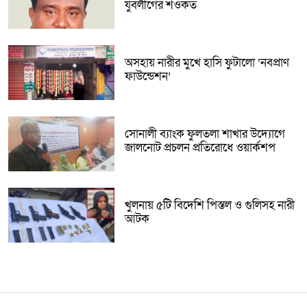
যুবলীগের শওকত
অসহায় নারীর মুখে হাসি ফুটালো ‘নবপ্রাণ
ফাউন্ডেশন’
সোনালী ব্যাংক ফুলতলা শাখার উদ্যোগে
জালনোট প্রচলন প্রতিরোধে ওয়ার্কশপ
খুলনায় ৫টি বিদেশি পিস্তল ও গুলিসহ নারী
আটক