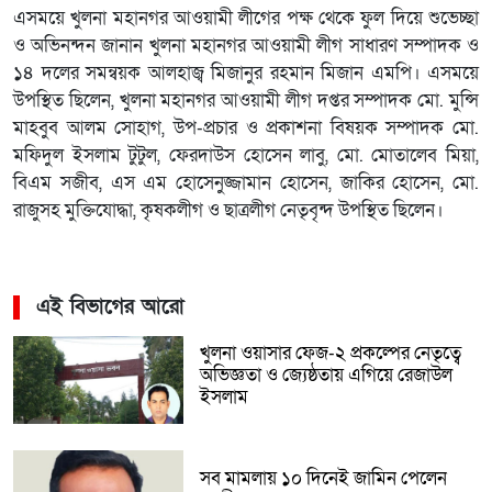
এসময়ে খুলনা মহানগর আওয়ামী লীগের পক্ষ থেকে ফুল দিয়ে শুভেচ্ছা
ও অভিনন্দন জানান খুলনা মহানগর আওয়ামী লীগ সাধারণ সম্পাদক ও
১৪ দলের সমন্বয়ক আলহাজ্ব মিজানুর রহমান মিজান এমপি। এসময়ে
উপস্থিত ছিলেন, খুলনা মহানগর আওয়ামী লীগ দপ্তর সম্পাদক মো. মুন্সি
মাহবুব আলম সোহাগ, উপ-প্রচার ও প্রকাশনা বিষয়ক সম্পাদক মো.
মফিদুল ইসলাম টুটুল, ফেরদাউস হোসেন লাবু, মো. মোতালেব মিয়া,
বিএম সজীব, এস এম হোসেনুজ্জামান হোসেন, জাকির হোসেন, মো.
রাজুসহ মুক্তিযোদ্ধা, কৃষকলীগ ও ছাত্রলীগ নেতৃবৃন্দ উপস্থিত ছিলেন।
এই বিভাগের আরো
খুলনা ওয়াসার ফেজ-২ প্রকল্পের নেতৃত্বে
অভিজ্ঞতা ও জ্যেষ্ঠতায় এগিয়ে রেজাউল
ইসলাম
সব মামলায় ১০ দিনেই জামিন পেলেন