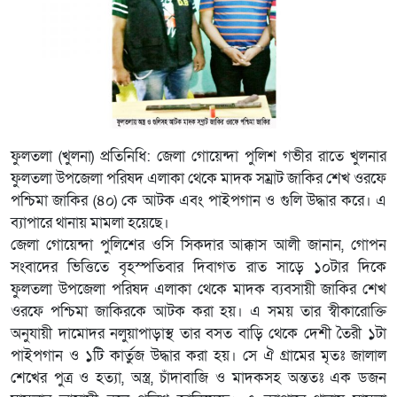
ফুলতলা (খুলনা) প্রতিনিধি: জেলা গোয়েন্দা পুলিশ গভীর রাতে খুলনার
ফুলতলা উপজেলা পরিষদ এলাকা থেকে মাদক সম্রাট জাকির শেখ ওরফে
পশ্চিমা জাকির (৪০) কে আটক এবং পাইপগান ও গুলি উদ্ধার করে। এ
ব্যাপারে থানায় মামলা হয়েছে।
জেলা গোয়েন্দা পুলিশের ওসি সিকদার আক্কাস আলী জানান, গোপন
সংবাদের ভিত্তিতে বৃহস্পতিবার দিবাগত রাত সাড়ে ১০টার দিকে
ফুলতলা উপজেলা পরিষদ এলাকা থেকে মাদক ব্যবসায়ী জাকির শেখ
ওরফে পশ্চিমা জাকিরকে আটক করা হয়। এ সময় তার স্বীকারোক্তি
অনুযায়ী দামোদর নলুয়াপাড়াস্থ তার বসত বাড়ি থেকে দেশী তৈরী ১টা
পাইপগান ও ১টি কার্তুজ উদ্ধার করা হয়। সে ঐ গ্রামের মৃতঃ জালাল
শেখের পুত্র ও হত্যা, অস্ত্র, চাঁদাবাজি ও মাদকসহ অন্ততঃ এক ডজন