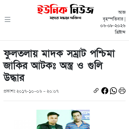
আজ
বৃহস্পতিবার |
০৬-০৮-২০২৬
খ্রিষ্টাব্দ
ফুলতলায় মাদক সম্রাট পশ্চিমা
জাকির আটকঃ অস্ত্র ও গুলি
উদ্ধার
প্রকাশঃ ২০১৭-১০-০৬ - ২০:০৭