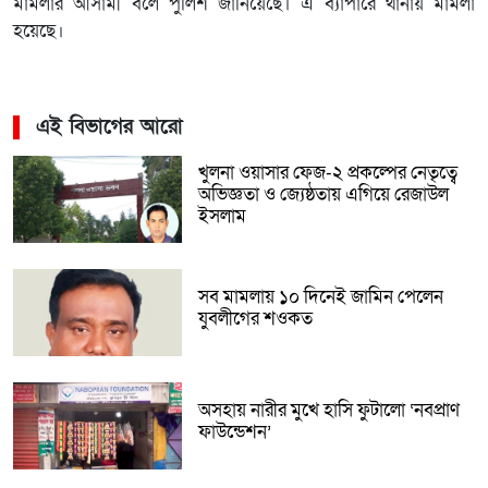
মামলার আসামী বলে পুলিশ জানিয়েছে। এ ব্যাপারে থানায় মামলা
হয়েছে।
এই বিভাগের আরো
খুলনা ওয়াসার ফেজ-২ প্রকল্পের নেতৃত্বে
অভিজ্ঞতা ও জ্যেষ্ঠতায় এগিয়ে রেজাউল
ইসলাম
সব মামলায় ১০ দিনেই জামিন পেলেন
যুবলীগের শওকত
অসহায় নারীর মুখে হাসি ফুটালো ‘নবপ্রাণ
ফাউন্ডেশন’