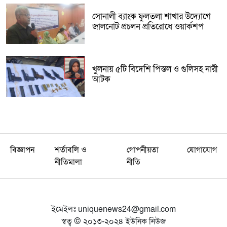
সোনালী ব্যাংক ফুলতলা শাখার উদ্যোগে
জালনোট প্রচলন প্রতিরোধে ওয়ার্কশপ
খুলনায় ৫টি বিদেশি পিস্তল ও গুলিসহ নারী
আটক
বিজ্ঞাপন
শর্তাবলি ও
গোপনীয়তা
যোগাযোগ
নীতিমালা
নীতি
ইমেইলঃ
uniquenews24@gmail.com
স্বত্ব © ২০১৩-২০২৪ ইউনিক নিউজ