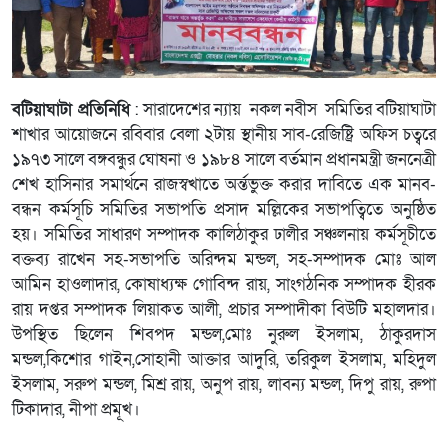
বটিয়াঘাটা প্রতিনিধি
: সারাদেশের ন্যায় নকল নবীস সমিতির বটিয়াঘাটা
শাখার আয়োজনে রবিবার বেলা ২টায় স্থানীয় সাব-রেজিষ্ট্রি অফিস চত্বরে
১৯৭৩ সালে বঙ্গবন্ধুর ঘোষনা ও ১৯৮৪ সালে বর্তমান প্রধানমন্ত্রী জননেত্রী
শেখ হাসিনার সমার্থনে রাজস্বখাতে অর্ন্তভুক্ত করার দাবিতে এক মানব-
বন্ধন কর্মসূচি সমিতির সভাপতি প্রসাদ মল্লিকের সভাপত্বিতে অনুষ্ঠিত
হয়। সমিতির সাধারণ সম্পাদক কালিঠাকুর ঢালীর সঞ্চলনায় কর্মসূচীতে
বক্তব্য রাখেন সহ-সভাপতি অরিন্দম মন্ডল, সহ-সম্পাদক মোঃ আল
আমিন হাওলাদার, কোষাধ্যক্ষ গোবিন্দ রায়, সাংগঠনিক সম্পাদক হীরক
রায় দপ্তর সম্পাদক লিয়াকত আলী, প্রচার সম্পাদীকা বিউটি মহালদার।
উপস্থিত ছিলেন শিবপদ মন্ডল,মোঃ নুরুল ইসলাম, ঠাকুরদাস
মন্ডল,কিশোর গাইন,সোহানী আক্তার আদুরি, তরিকুল ইসলাম, মহিদুল
ইসলাম, সরুপ মন্ডল, মিশ্র রায়, অনুপ রায়, লাবন্য মন্ডল, দিপু রায়, রুপা
টিকাদার, নীপা প্রমূখ।