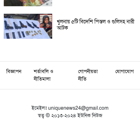
খুলনায় ৫টি বিদেশি পিস্তল ও গুলিসহ নারী
আটক
বিজ্ঞাপন
শর্তাবলি ও
গোপনীয়তা
যোগাযোগ
নীতিমালা
নীতি
ইমেইলঃ
uniquenews24@gmail.com
স্বত্ব © ২০১৩-২০২৪ ইউনিক নিউজ