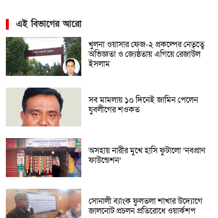
এই বিভাগের আরো
খুলনা ওয়াসার ফেজ-২ প্রকল্পের নেতৃত্বে
অভিজ্ঞতা ও জ্যেষ্ঠতায় এগিয়ে রেজাউল
ইসলাম
সব মামলায় ১০ দিনেই জামিন পেলেন
যুবলীগের শওকত
অসহায় নারীর মুখে হাসি ফুটালো ‘নবপ্রাণ
ফাউন্ডেশন’
সোনালী ব্যাংক ফুলতলা শাখার উদ্যোগে
জালনোট প্রচলন প্রতিরোধে ওয়ার্কশপ