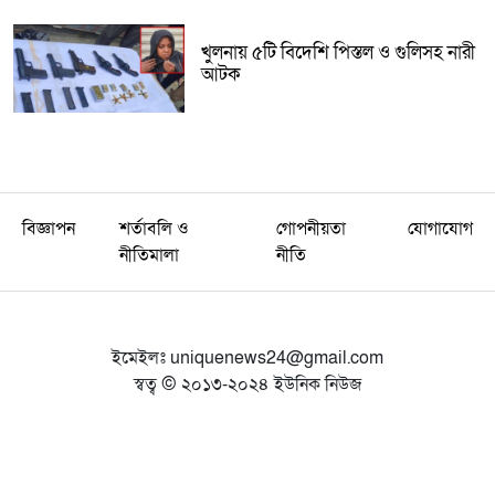
খুলনায় ৫টি বিদেশি পিস্তল ও গুলিসহ নারী
আটক
বিজ্ঞাপন
শর্তাবলি ও
গোপনীয়তা
যোগাযোগ
নীতিমালা
নীতি
ইমেইলঃ
uniquenews24@gmail.com
স্বত্ব © ২০১৩-২০২৪ ইউনিক নিউজ