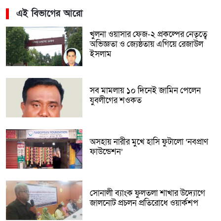
এই বিভাগের আরো
খুলনা ওয়াসার ফেজ-২ প্রকল্পের নেতৃত্বে
অভিজ্ঞতা ও জ্যেষ্ঠতায় এগিয়ে রেজাউল
ইসলাম
সব মামলায় ১০ দিনেই জামিন পেলেন
যুবলীগের শওকত
অসহায় নারীর মুখে হাসি ফুটালো ‘নবপ্রাণ
ফাউন্ডেশন’
সোনালী ব্যাংক ফুলতলা শাখার উদ্যোগে
জালনোট প্রচলন প্রতিরোধে ওয়ার্কশপ