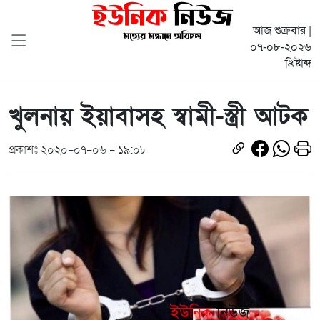
আজ শুক্রবার |
০৭-০৮-২০২৬
খ্রিষ্টাব্দ
খুলনায় ইয়াবাসহ স্বামী-স্ত্রী আটক
প্রকাশঃ ২০২০-০৭-০৬ - ১৯:০৮