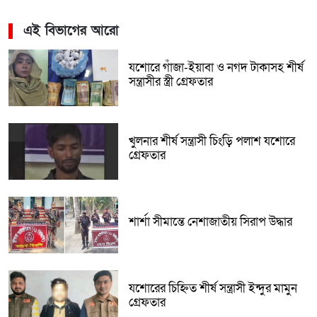
এই বিভাগের আরো
যশোরে গাঁজা-ইয়াবা ও নগদ টাকাসহ শীর্ষ
সন্ত্রাসীর স্ত্রী গ্রেফতার
খুলনার শীর্ষ সন্ত্রাসী চিংড়ি পলাশ যশোরে
গ্রেফতার
শার্শা সীমান্তে নেশাজাতীয় সিরাপ উদ্ধার
যশোরের চিহ্নিত শীর্ষ সন্ত্রাসী ইন্দুর মামুন
গ্রেফতার